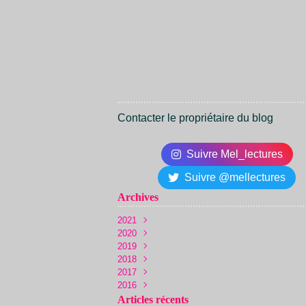
Contacter le propriétaire du blog
Suivre Mel_lectures
Suivre @mellectures
Archives
2021
2020
Juin
(1)
2019
Décembre
(1)
2018
Novembre
Novembre
(1)
(2)
2017
Octobre
Octobre
Décembre
(1)
(5)
(22)
2016
Juin
Septembre
Novembre
Décembre
(1)
(13)
(36)
(10)
Mai
Août
Octobre
Novembre
Décembre
(3)
(19)
(24)
(36)
(14)
Articles récents