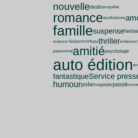
nouvelle
destin
enquête
romance
am
histoire
deuil
famille
suspense
fanta
thriller
science fiction
enfance
futur
secret
c
amitié
psychologie
paranormal
auto édition
av
Service press
fantastique
humour
polar
passé
magie
nouve
gay