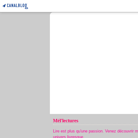
Mél'lectures
Lire est plus qu'une passion. Venez découvrir 
univers livresque.