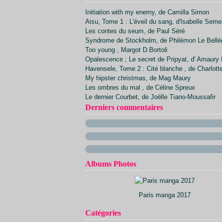
Avril
Juillet
Septembre
Octobre
Novembre
(7)
(20)
(34)
(21)
(23)
Initiation with my enemy, de Camilla Simon
Mars
Juin
Août
Septembre
Octobre
(24)
(26)
(1)
(22)
(20)
Aisu, Tome 1 : L'éveil du sang, d'Isabelle Sem
Février
Mai
Juillet
Août
Septembre
(17)
(23)
(30)
(2)
(28)
Les contes du seum, de Paul Séré
Avril
Juin
Juillet
Août
(21)
(13)
(5)
(23)
Syndrome de Stockholm, de Philémon Le Bellé
Mars
Mai
Juin
(29)
(14)
(9)
Too young , Margot D.Bortoli
Février
Avril
Mai
(15)
(30)
(9)
Opalescence ; Le secret de Pripyat, d' Amaury 
Janvier
Mars
Avril
(12)
(32)
(11)
Havensele, Tome 2 : Cité blanche , de Charlott
Février
Mars
(11)
(40)
My hipster christmas, de Mag Maury
Janvier
Février
(10)
(33)
Les ombres du mal , de Céline Spreux
Janvier
(15)
Le dernier Courbet, de Joëlle Tiano-Moussafir
Derniers commentaires
Albums Photos
Paris manga 2017
Catégories