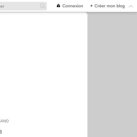
Connexion
+
Créer mon blog
SSANO
8