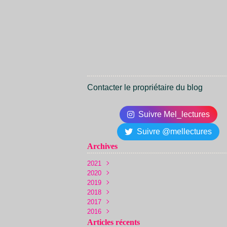
Contacter le propriétaire du blog
Suivre Mel_lectures
Suivre @mellectures
Archives
2021
2020
Juin
(1)
2019
Décembre
(1)
2018
Novembre
Novembre
(1)
(2)
2017
Octobre
Octobre
Décembre
(1)
(5)
(22)
2016
Juin
Septembre
Novembre
Décembre
(1)
(13)
(36)
(10)
Mai
Août
Octobre
Novembre
Décembre
(3)
(19)
(24)
(36)
(14)
Articles récents