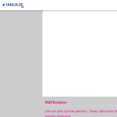
Mél'lectures
Lire est plus qu'une passion. Venez découvrir 
univers livresque.