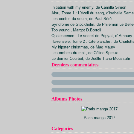
Avril
Juillet
Septembre
Octobre
Novembre
(7)
(20)
(34)
(21)
(23)
Initiation with my enemy, de Camilla Simon
Mars
Juin
Août
Septembre
Octobre
(24)
(26)
(1)
(22)
(20)
Aisu, Tome 1 : L'éveil du sang, d'Isabelle Sem
Février
Mai
Juillet
Août
Septembre
(17)
(23)
(30)
(2)
(28)
Les contes du seum, de Paul Séré
Avril
Juin
Juillet
Août
(21)
(13)
(5)
(23)
Syndrome de Stockholm, de Philémon Le Bellé
Mars
Mai
Juin
(29)
(14)
(9)
Too young , Margot D.Bortoli
Février
Avril
Mai
(15)
(30)
(9)
Opalescence ; Le secret de Pripyat, d' Amaury 
Janvier
Mars
Avril
(12)
(32)
(11)
Havensele, Tome 2 : Cité blanche , de Charlott
Février
Mars
(11)
(40)
My hipster christmas, de Mag Maury
Janvier
Février
(10)
(33)
Les ombres du mal , de Céline Spreux
Janvier
(15)
Le dernier Courbet, de Joëlle Tiano-Moussafir
Derniers commentaires
Albums Photos
Paris manga 2017
Catégories