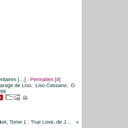
taires [
…
]
- Permalien [
#
]
arage de Liso
,
Liso Cassano
,
O
ité
Mariage à Nantucket, Tome 1 : True Love, de Jude Deveraux