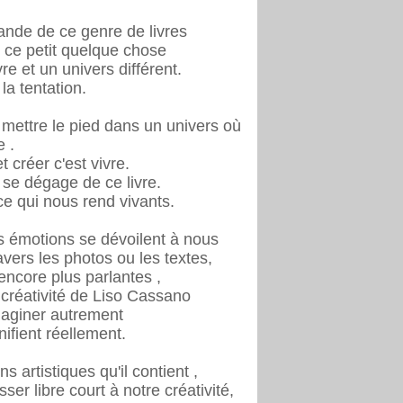
iande de ce genre de livres
oi ce petit quelque chose
vre et un univers différent.
 la tentation.
st mettre le pied dans un univers où
e .
t créer c'est vivre.
i se dégage de ce livre.
 ce qui nous rend vivants.
es émotions se dévoilent à nous
avers les photos ou les textes,
encore plus parlantes ,
a créativité de Liso Cassano
maginer autrement
gnifient réellement.
s artistiques qu'il contient ,
er libre court à notre créativité,