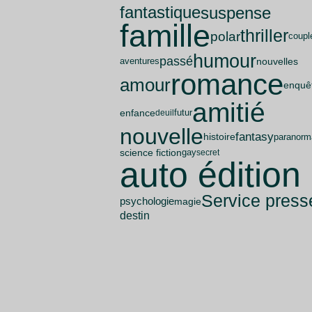
fantastique
suspense
famille
thriller
polar
coupl
humour
passé
nouvelles
aventures
romance
amour
enquê
amitié
enfance
futur
deuil
nouvelle
fantasy
histoire
paranorm
science fiction
gay
secret
auto édition
Service press
psychologie
magie
destin