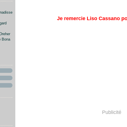
enadisse
Je remercie Liso Cassano po
gard
Dreher
e Bona
Publicité