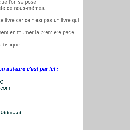
 que l'on se pose
rète de nous-mêmes.
 livre car ce n'est pas un livre qui
osent en tourner la première page.
rtistique.
n auteure c'est par ici :
no
o.com