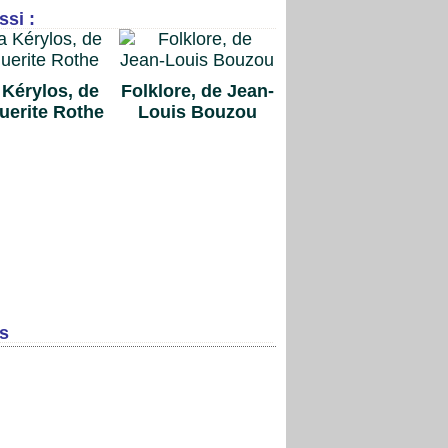
si :
a Kérylos, de
Folklore, de Jean-
uerite Rothe
Louis Bouzou
s