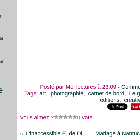
e
te
al
Posté par Mel lectures à 23:09 -
Commen
e
Tags:
art
,
photographie
,
carnet de bord
,
Le g
éditions
,
créativ
Vous aimez ?
0 vote
L'inaccessible E, de Diane Lélo