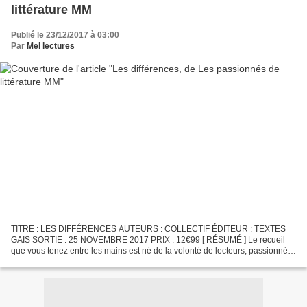
littérature MM
Publié le 23/12/2017 à 03:00
Par
Mel lectures
TITRE : LES DIFFÉRENCES AUTEURS : COLLECTIF ÉDITEUR : TEXTES
GAIS SORTIE : 25 NOVEMBRE 2017 PRIX : 12€99 [ RÉSUMÉ ] Le recueil
que vous tenez entre les mains est né de la volonté de lecteurs, passionnés
de MM et de littérature LGBT+. Pour le deuxième...