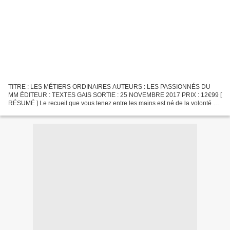
TITRE : LES MÉTIERS ORDINAIRES AUTEURS : LES PASSIONNÉS DU
MM ÉDITEUR : TEXTES GAIS SORTIE : 25 NOVEMBRE 2017 PRIX : 12€99 [
RÉSUMÉ ] Le recueil que vous tenez entre les mains est né de la volonté de
lecteurs, passionnés de MM et de littérature LGBT+....