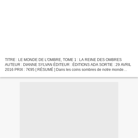
TITRE : LE MONDE DE L'OMBRE, TOME 1 : LA REINE DES OMBRES
AUTEUR : DIANNE SYLVAN ÉDITEUR : ÉDITIONS ADA SORTIE : 29 AVRIL
2016 PRIX : 7€95 [ RÉSUMÉ ] Dans les coins sombres de notre monde
s’étend le Monde de l’Ombre, une société de vampires qui se nourrissent...