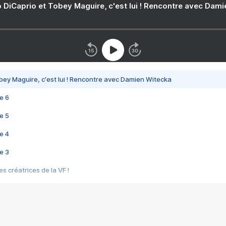
 DiCaprio et Tobey Maguire, c'est lui ! Rencontre avec Dam
bey Maguire, c'est lui ! Rencontre avec Damien Witecka
e 6
e 5
e 4
e 3
s créatrices de la VF !
e 2
e 1
e Mektoub My Love arrive enfin ! Rencontre avec Shaïn Boumedine et Sal