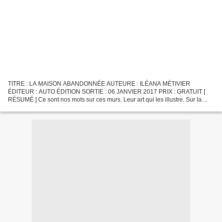
TITRE : LA MAISON ABANDONNÉE AUTEURE : ILÉANA MÉTIVIER
ÉDITEUR : AUTO ÉDITION SORTIE : 06 JANVIER 2017 PRIX : GRATUIT [
RÉSUMÉ ] Ce sont nos mots sur ces murs. Leur art qui les illustre. Sur la
pierre de cette maison abandonnée, ils subsisteront après...