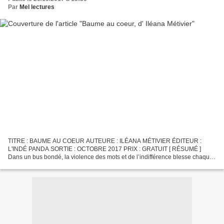
Par
Mel lectures
TITRE : BAUME AU COEUR AUTEURE : ILÉANA MÉTIVIER ÉDITEUR :
L'INDÉ PANDA SORTIE : OCTOBRE 2017 PRIX : GRATUIT [ RÉSUMÉ ]
Dans un bus bondé, la violence des mots et de l’indifférence blesse chaque
âme présente. Pourtant, personne ne cille. Que craignent...