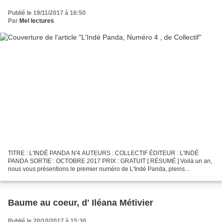
Publié le 19/11/2017 à 16:50
Par
Mel lectures
TITRE : L'INDÉ PANDA N'4 AUTEURS : COLLECTIF ÉDITEUR : L'INDÉ
PANDA SORTIE : OCTOBRE 2017 PRIX : GRATUIT [ RÉSUMÉ ] Voilà un an,
nous vous présentions le premier numéro de L'Indé Panda, pleins
d'appréhension et d'impatience. Depuis, notre magazine vous...
Baume au coeur, d' Iléana Métivier
Publié le 20/10/2017 à 15:30