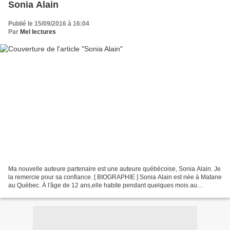
Sonia Alain
Publié le 15/09/2016 à 16:04
Par
Mel lectures
Ma nouvelle auteure partenaire est une auteure québécoise, Sonia Alain. Je
la remercie pour sa confiance. [ BIOGRAPHIE ] Sonia Alain est née à Matane
au Québec. À l'âge de 12 ans,elle habite pendant quelques mois au
Cameroun en Afrique avec ses parents....