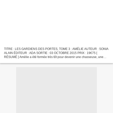
TITRE : LES GARDIENS DES PORTES, TOME 3 : AMÉLIE AUTEUR : SONIA
ALAIN ÉDITEUR : ADA SORTIE : 03 OCTOBRE 2015 PRIX : 19€75 [
RÉSUMÉ ] Amélie a été formée très tôt pour devenir une chasseuse, une
tueuse de démons impitoyable. Elle a passé toute sa vie à...