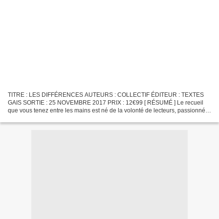
TITRE : LES DIFFÉRENCES AUTEURS : COLLECTIF ÉDITEUR : TEXTES
GAIS SORTIE : 25 NOVEMBRE 2017 PRIX : 12€99 [ RÉSUMÉ ] Le recueil
que vous tenez entre les mains est né de la volonté de lecteurs, passionnés
de MM et de littérature LGBT+. Pour le deuxième...