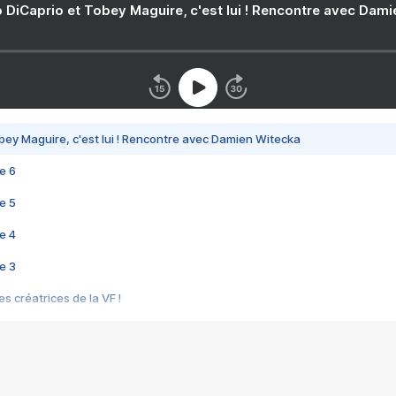
 DiCaprio et Tobey Maguire, c'est lui ! Rencontre avec Dam
bey Maguire, c'est lui ! Rencontre avec Damien Witecka
e 6
e 5
e 4
e 3
s créatrices de la VF !
e 2
e 1
e Mektoub My Love arrive enfin ! Rencontre avec Shaïn Boumedine et Sal