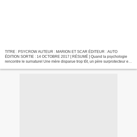
TITRE : PSYCROW AUTEUR : MARION ET SCAR ÉDITEUR : AUTO
ÉDITION SORTIE : 14 OCTOBRE 2017 [ RÉSUMÉ ] Quand la psychologie
rencontre le surnaturel Une mère disparue trop tôt, un père surprotecteur et
un anneau qui pèse de jour en jour de plus en plus lourd...