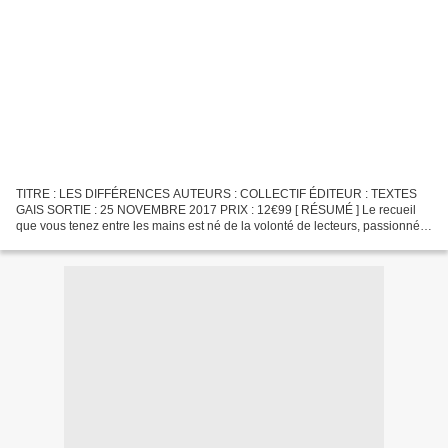
TITRE : LES DIFFÉRENCES AUTEURS : COLLECTIF ÉDITEUR : TEXTES
GAIS SORTIE : 25 NOVEMBRE 2017 PRIX : 12€99 [ RÉSUMÉ ] Le recueil
que vous tenez entre les mains est né de la volonté de lecteurs, passionnés
de MM et de littérature LGBT+. Pour le deuxième...