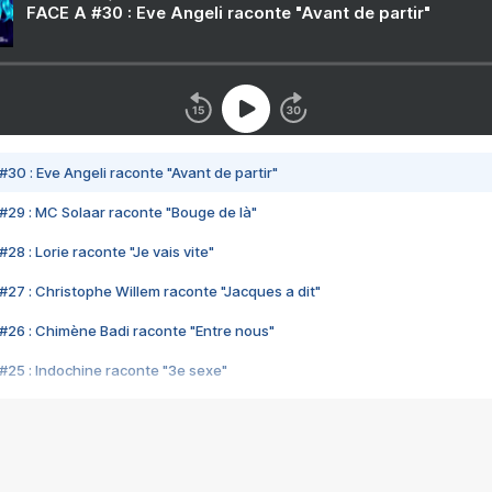
FACE A #30 : Eve Angeli raconte "Avant de partir"
#30 : Eve Angeli raconte "Avant de partir"
#29 : MC Solaar raconte "Bouge de là"
28 : Lorie raconte "Je vais vite"
#27 : Christophe Willem raconte "Jacques a dit"
#26 : Chimène Badi raconte "Entre nous"
#25 : Indochine raconte "3e sexe"
#24 : Zaho raconte "C'est chelou"
#23 : Patrick Bruel raconte "Au café des délices"
#22 : Kyo raconte "Le chemin"