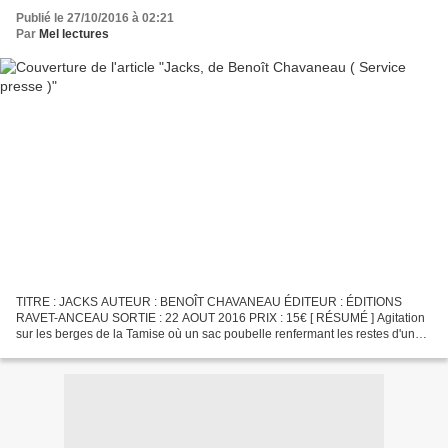
Publié le 27/10/2016 à 02:21
Par
Mel lectures
TITRE : JACKS AUTEUR : BENOÎT CHAVANEAU ÉDITEUR : ÉDITIONS
RAVET-ANCEAU SORTIE : 22 AOUT 2016 PRIX : 15€ [ RÉSUMÉ ] Agitation
sur les berges de la Tamise où un sac poubelle renfermant les restes d'un
corp démembré a été retrouvé. Dépêché sur place par...