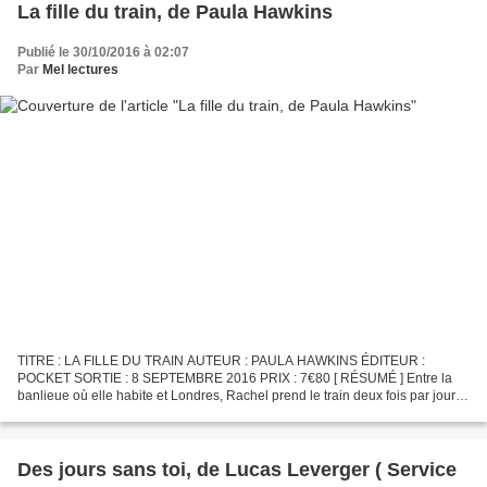
La fille du train, de Paula Hawkins
Publié le 30/10/2016 à 02:07
Par
Mel lectures
TITRE : LA FILLE DU TRAIN AUTEUR : PAULA HAWKINS ÉDITEUR :
POCKET SORTIE : 8 SEPTEMBRE 2016 PRIX : 7€80 [ RÉSUMÉ ] Entre la
banlieue où elle habite et Londres, Rachel prend le train deux fois par jour :
Le 8 h 04 le matin, le 17 h 56 le soir. Chaque jour...
Des jours sans toi, de Lucas Leverger ( Service