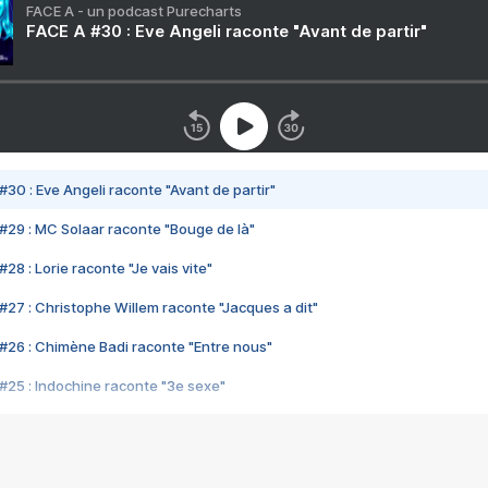
FACE A - un podcast Purecharts
FACE A #30 : Eve Angeli raconte "Avant de partir"
#30 : Eve Angeli raconte "Avant de partir"
#29 : MC Solaar raconte "Bouge de là"
28 : Lorie raconte "Je vais vite"
#27 : Christophe Willem raconte "Jacques a dit"
#26 : Chimène Badi raconte "Entre nous"
#25 : Indochine raconte "3e sexe"
#24 : Zaho raconte "C'est chelou"
#23 : Patrick Bruel raconte "Au café des délices"