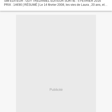
SIM ÉDITEUR : GUY TRÉDANIEL ÉDITEUR SORTIE : 5 FEVRIER 2016
PRIX : 14€90 [ RÉSUMÉ ] Le 14 février 2008, les vies de Laura , 20 ans, et
de sa mère, Renée - tout comme celles de leurs proches -...
Publicité