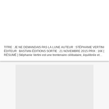
TITRE : JE NE DEMANDAIS PAS LA LUNE AUTEUR : STÉPHANIE VERTINI
ÉDITEUR : BASTIAN ÉDITIONS SORTIE : 21 NOVEMBRE 2015 PRIX : 16€ [
RÉSUMÉ ] Stéphanie Vertini est une trentenaire célibataire, équilibrée et
sociable. Son parcours professionnel, malgré quelques...