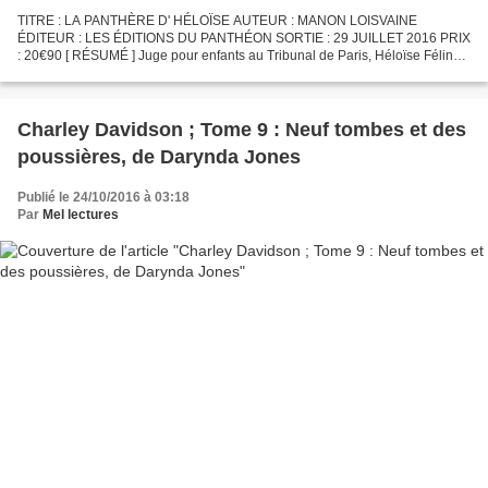
TITRE : LA PANTHÈRE D' HÉLOÏSE AUTEUR : MANON LOISVAINE
ÉDITEUR : LES ÉDITIONS DU PANTHÉON SORTIE : 29 JUILLET 2016 PRIX
: 20€90 [ RÉSUMÉ ] Juge pour enfants au Tribunal de Paris, Héloïse Félinois
voit sa vie basculer brutalement un soir d'octobre 1995....
Charley Davidson ; Tome 9 : Neuf tombes et des
poussières, de Darynda Jones
Publié le 24/10/2016 à 03:18
Par
Mel lectures