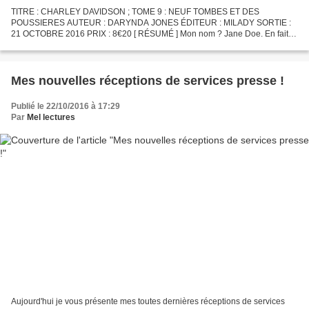
TITRE : CHARLEY DAVIDSON ; TOME 9 : NEUF TOMBES ET DES
POUSSIERES AUTEUR : DARYNDA JONES ÉDITEUR : MILADY SORTIE :
21 OCTOBRE 2016 PRIX : 8€20 [ RÉSUMÉ ] Mon nom ? Jane Doe. En fait,
pas vraiment, mais comme je ne m’en souviens pas... Oh, et je peux voir...
Mes nouvelles réceptions de services presse !
Publié le 22/10/2016 à 17:29
Par
Mel lectures
Aujourd'hui je vous présente mes toutes dernières réceptions de services