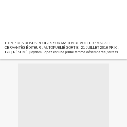
TITRE : DES ROSES ROUGES SUR MA TOMBE AUTEUR : MAGALI
CERVANTÈS ÉDITEUR : AUTOPUBLIÉ SORTIE : 21 JUILLET 2016 PRIX :
17€ [ RÉSUMÉ ] Myriam Lopez est une jeune femme désemparée, terrassée
par des angoisses qui l’empêchent de vivre. Elle ne peut plus manger,...