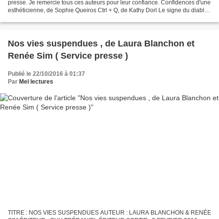
presse. Je remercie tous ces auteurs pour leur confiance. Confidences d'une
esthéticienne, de Sophie Queiros Ctrl + Q, de Kathy Dorl Le signe du diable,
de Thomas Laurent Sansonnets...
Nos vies suspendues , de Laura Blanchon et
Renée Sim ( Service presse )
Publié le 22/10/2016 à 01:37
Par
Mel lectures
TITRE : NOS VIES SUSPENDUES AUTEUR : LAURA BLANCHON & RENÉE