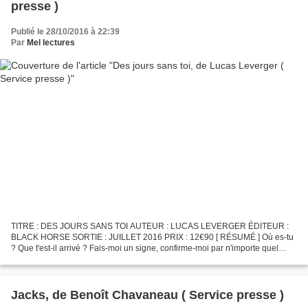
presse )
Publié le 28/10/2016 à 22:39
Par
Mel lectures
TITRE : DES JOURS SANS TOI AUTEUR : LUCAS LEVERGER ÉDITEUR :
BLACK HORSE SORTIE : JUILLET 2016 PRIX : 12€90 [ RÉSUMÉ ] Où es-tu
? Que t'est-il arrivé ? Fais-moi un signe, confirme-moi par n'importe quel
moyen que tu n'es pas en danger. L'attente est insupportable....
Jacks, de Benoît Chavaneau ( Service presse )