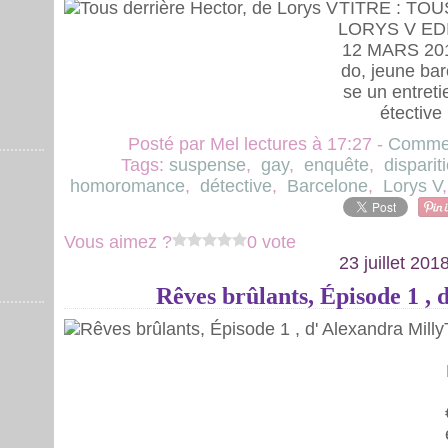
TITRE : TO
LORYS V EDI
12 MARS 201
do, jeune bar
se un entret
étective 
Posté par Mel lectures à 17:27 -
Commen
Tags:
suspense
,
gay
,
enquête
,
disparit
homoromance
,
détective
,
Barcelone
,
Lorys V
Vous aimez ?
0 vote
23 juillet 201
Rêves brûlants, Épisode 1 , 