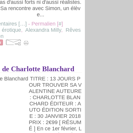
as d'aussi forts ni d'aussi réalistes.
Sa rencontre avec Simon, un élèv
e...
taires [
…
]
- Permalien [
#
]
,
érotique
,
Alexandra Milly
,
Rêves
en
, de Charlotte Blanchard
TITRE : 13 JOURS P
OUR TROUVER SA V
ALENTINE AUTEURE
: CHARLOTTE BLAN
CHARD ÉDITEUR : A
UTO ÉDITION SORTI
E : 30 JANVIER 2018
PRIX : 2€99 [ RÉSUM
É ] En ce 1er février, L