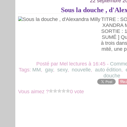
22 septembre 2
Sous la douche , d'Ale
TITRE : S
XANDRA M
SORTIE : 1
SUMÉ ] Qua
à trois dans
mité, une 
Posté par Mel lectures à 16:45 -
Commen
Tags:
MM
,
gay
,
sexy
,
nouvelle
,
auto édition
,
douche
Vous aimez ?
0 vote