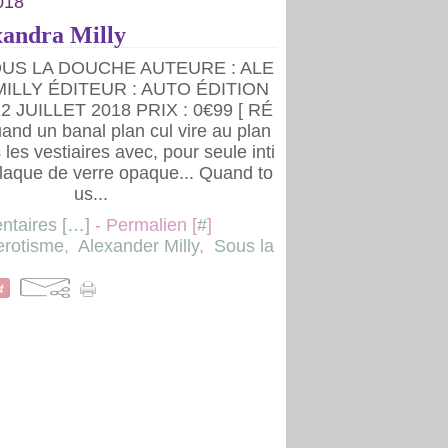
018
xandra Milly
OUS LA DOUCHE AUTEURE : ALE
ILLY ÉDITEUR : AUTO ÉDITION
2 JUILLET 2018 PRIX : 0€99 [ RÉ
nd un banal plan cul vire au plan
 les vestiaires avec, pour seule inti
plaque de verre opaque... Quand to
us...
taires [
…
]
- Permalien [
#
]
erotisme
,
Alexander Milly
,
Sous la