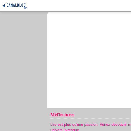
Mél'lectures
Lire est plus qu'une passion. Venez découvrir 
univers livresque.