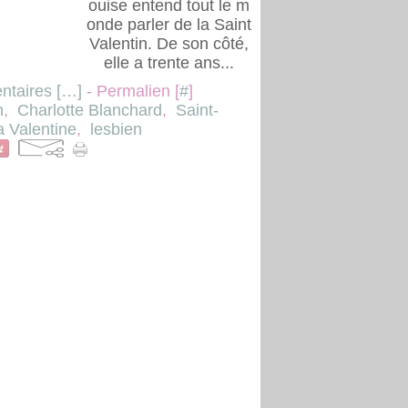
ouise entend tout le m
onde parler de la Saint
Valentin. De son côté,
elle a trente ans...
taires [
…
]
- Permalien [
#
]
n
,
Charlotte Blanchard
,
Saint-
a Valentine
,
lesbien