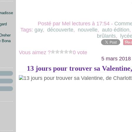
enadisse
Posté par Mel lectures à 17:54 -
Commen
gard
Tags:
gay
,
découverte
,
nouvelle
,
auto édition
Dreher
brûlants
,
lycé
e Bona
Vous aimez ?
0 vote
5 mars 2018
13 jours pour trouver sa Valentine