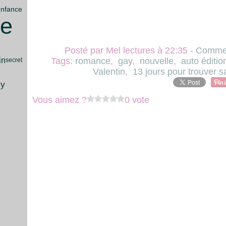
enfance
le
Posté par Mel lectures à 22:35 -
Commen
in
Tags:
romance
,
gay
,
nouvelle
,
auto éditio
secret
Valentin
,
13 jours pour trouver s
sy
Vous aimez ?
0 vote