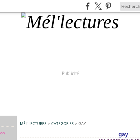
Publicité
MÉL'LECTURES
>
CATEGORIES
>
GAY
mon
gay