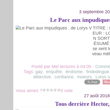
3 septembre 2
Le Parc aux impudiques
TITRE 
EUR : L
N SORTI
ÉSUMÉ ]
se sent t
veau méti
Posté par Mel lectures à 04:05 -
Commen
Tags:
gay
,
enquête
,
érotisme
,
findedingue
détective
,
confiance
,
moeurs
,
Lorys V
Vous aimez ?
0 vote
27 août 2018
Tous derrière Hector,