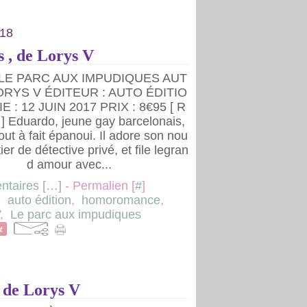
018
 , de Lorys V
: LE PARC AUX IMPUDIQUES AUT
ORYS V ÉDITEUR : AUTO ÉDITIO
E : 12 JUIN 2017 PRIX : 8€95 [ R
 Eduardo, jeune gay barcelonais,
out à fait épanoui. Il adore son nou
er de détective privé, et file legran
d amour avec...
taires [
…
]
- Permalien [
#
]
,
auto édition
,
homoromance
,
,
Le parc aux impudiques
 de Lorys V