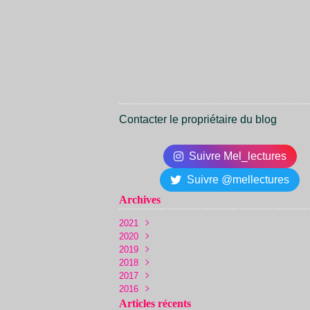
Contacter le propriétaire du blog
Suivre Mel_lectures
Suivre @mellectures
Archives
2021
2020
Juin
(1)
2019
Décembre
(1)
2018
Novembre
Novembre
(1)
(2)
2017
Octobre
Octobre
Décembre
(1)
(5)
(22)
2016
Juin
Septembre
Novembre
Décembre
(1)
(13)
(36)
(10)
Mai
Août
Octobre
Novembre
Décembre
(3)
(19)
(24)
(36)
(14)
Articles récents