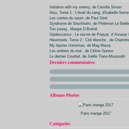
Avril
Juillet
Septembre
Octobre
Novembre
(7)
(20)
(34)
(21)
(23)
Initiation with my enemy, de Camilla Simon
Mars
Juin
Août
Septembre
Octobre
(24)
(26)
(1)
(22)
(20)
Aisu, Tome 1 : L'éveil du sang, d'Isabelle Sem
Février
Mai
Juillet
Août
Septembre
(17)
(23)
(30)
(2)
(28)
Les contes du seum, de Paul Séré
Avril
Juin
Juillet
Août
(21)
(13)
(5)
(23)
Syndrome de Stockholm, de Philémon Le Bellé
Mars
Mai
Juin
(29)
(14)
(9)
Too young , Margot D.Bortoli
Février
Avril
Mai
(15)
(30)
(9)
Opalescence ; Le secret de Pripyat, d' Amaury 
Janvier
Mars
Avril
(12)
(32)
(11)
Havensele, Tome 2 : Cité blanche , de Charlott
Février
Mars
(11)
(40)
My hipster christmas, de Mag Maury
Janvier
Février
(10)
(33)
Les ombres du mal , de Céline Spreux
Janvier
(15)
Le dernier Courbet, de Joëlle Tiano-Moussafir
Derniers commentaires
Albums Photos
Paris manga 2017
Catégories