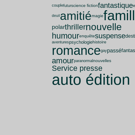
fantastique
science fiction
futur
couple
famil
amitié
magie
deuil
nouvelle
thriller
polar
humour
suspense
dest
enquête
psychologie
aventures
histoire
romance
passé
fanta
gay
amour
nouvelles
paranormal
Service presse
auto édition