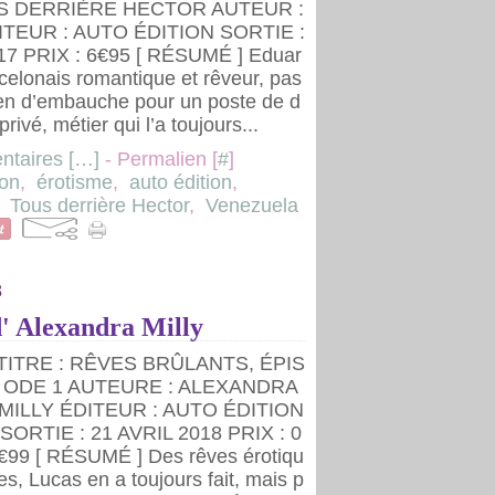
US DERRIÈRE HECTOR AUTEUR :
TEUR : AUTO ÉDITION SORTIE :
7 PRIX : 6€95 [ RÉSUMÉ ] Eduar
celonais romantique et rêveur, pas
ien d’embauche pour un poste de d
privé, métier qui l’a toujours...
taires [
…
]
- Permalien [
#
]
ion
,
érotisme
,
auto édition
,
,
Tous derrière Hector
,
Venezuela
8
d' Alexandra Milly
TITRE : RÊVES BRÛLANTS, ÉPIS
ODE 1 AUTEURE : ALEXANDRA
MILLY ÉDITEUR : AUTO ÉDITION
SORTIE : 21 AVRIL 2018 PRIX : 0
€99 [ RÉSUMÉ ] Des rêves érotiqu
es, Lucas en a toujours fait, mais p