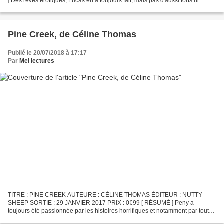
] Des rêves érotiques, Lucas en a toujours fait, mais pas d'aussi forts ni
d'aussi réalistes. Sa rencontre avec Simon, un élève...
Pine Creek, de Céline Thomas
Publié le 20/07/2018 à 17:17
Par
Mel lectures
TITRE : PINE CREEK AUTEURE : CÉLINE THOMAS ÉDITEUR : NUTTY
SHEEP SORTIE : 29 JANVIER 2017 PRIX : 0€99 [ RÉSUMÉ ] Peny a
toujours été passionnée par les histoires horrifiques et notamment par tout
ce qui concerne la mythologie vampirique. Elle a d’ailleurs...