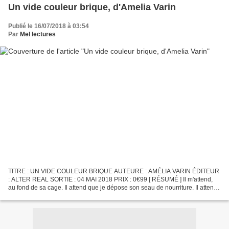
Un vide couleur brique, d'Amelia Varin
Publié le 16/07/2018 à 03:54
Par
Mel lectures
TITRE : UN VIDE COULEUR BRIQUE AUTEURE : AMÉLIA VARIN ÉDITEUR
: ALTER REAL SORTIE : 04 MAI 2018 PRIX : 0€99 [ RÉSUMÉ ] Il m'attend,
au fond de sa cage. Il attend que je dépose son seau de nourriture. Il attend
notre moment privilégié, celui où tout est...