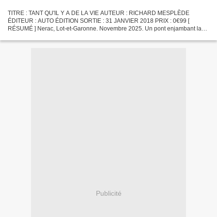
TITRE : TANT QU'IL Y A DE LA VIE AUTEUR : RICHARD MESPLÈDE
ÉDITEUR : AUTO ÉDITION SORTIE : 31 JANVIER 2018 PRIX : 0€99 [
RÉSUMÉ ] Nerac, Lot-et-Garonne. Novembre 2025. Un pont enjambant la
Baïse. Une femme, Agathe. Désespérément seule depuis que la totalité...
Publicité