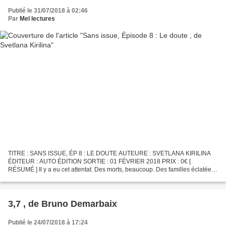
Publié le 31/07/2018 à 02:46
Par
Mel lectures
TITRE : SANS ISSUE, ÉP 8 : LE DOUTE AUTEURE : SVETLANA KIRILINA
ÉDITEUR : AUTO ÉDITION SORTIE : 01 FÉVRIER 2018 PRIX : 0€ [
RÉSUMÉ ] Il y a eu cet attentat. Des morts, beaucoup. Des familles éclatées,
séparées. Il y a eu la reconstruction. Les retrouvailles,...
3,7 , de Bruno Demarbaix
Publié le 24/07/2018 à 17:24