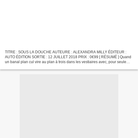
TITRE : SOUS LA DOUCHE AUTEURE : ALEXANDRA MILLY ÉDITEUR :
AUTO ÉDITION SORTIE : 12 JUILLET 2018 PRIX : 0€99 [ RÉSUMÉ ] Quand
un banal plan cul vire au plan à trois dans les vestiaires avec, pour seule
intimité, une plaque de verre opaque... Quand tous...