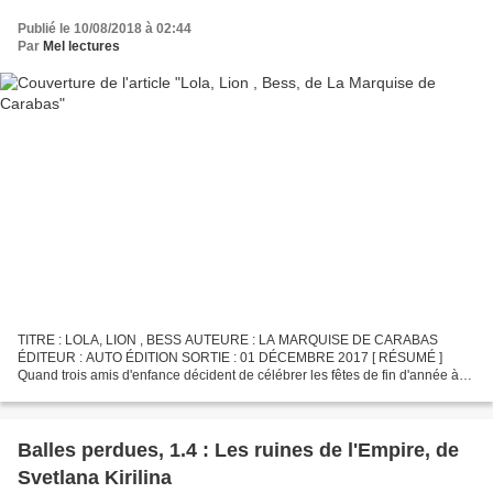
Publié le 10/08/2018 à 02:44
Par
Mel lectures
TITRE : LOLA, LION , BESS AUTEURE : LA MARQUISE DE CARABAS
ÉDITEUR : AUTO ÉDITION SORTIE : 01 DÉCEMBRE 2017 [ RÉSUMÉ ]
Quand trois amis d'enfance décident de célébrer les fêtes de fin d'année à
leur manière le temps d'un calendrier de l'Avent tendre et...
Balles perdues, 1.4 : Les ruines de l'Empire, de
Svetlana Kirilina