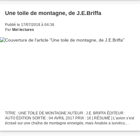
Une toile de montagne, de J.E.Briffa
Publié le 17/07/2018 à 04:36
Par
Mel lectures
TITRE : UNE TOILE DE MONTAGNE AUTEUR : J.E. BRIFFA ÉDITEUR :
AUTO ÉDITION SORTIE : 04 AVRIL 2017 PRIX : 1€ [ RÉSUMÉ ] L’avion s’est
écrasé sur une chaîne de montagne enneigée, mais Anatole a survécu.
Ayant aperçu sa fille s’éloigner, sa seule préoccupation...