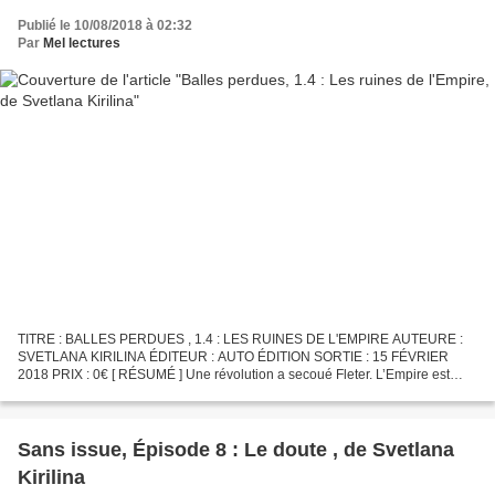
Publié le 10/08/2018 à 02:32
Par
Mel lectures
TITRE : BALLES PERDUES , 1.4 : LES RUINES DE L'EMPIRE AUTEURE :
SVETLANA KIRILINA ÉDITEUR : AUTO ÉDITION SORTIE : 15 FÉVRIER
2018 PRIX : 0€ [ RÉSUMÉ ] Une révolution a secoué Fleter. L’Empire est
tombé, un autre gouvernement l’a remplacé. C’était il y...
Sans issue, Épisode 8 : Le doute , de Svetlana
Kirilina