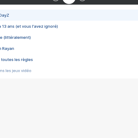
 DayZ
 a 13 ans (et vous l'avez ignoré)
e (littéralement)
im Rayan
 toutes les règles
s les jeux vidéo
us choquant de Rockstar ? - Le scandale BULLY
e plus moche de Steam
du RÊVE tourne au CAUCHEMAR
pendant 8 heures
it… à tort
umiliés par un jeu vidéo