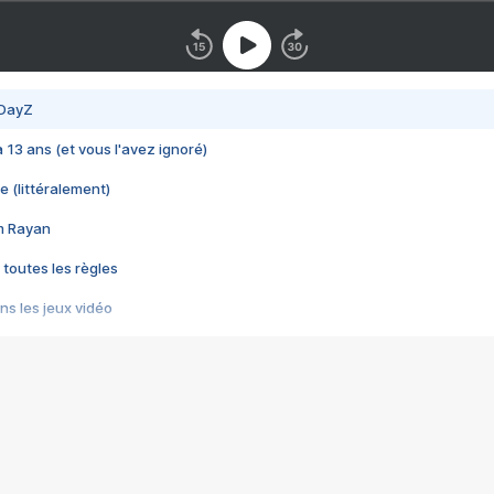
 DayZ
 a 13 ans (et vous l'avez ignoré)
e (littéralement)
im Rayan
 toutes les règles
s les jeux vidéo
us choquant de Rockstar ? - Le scandale BULLY
e plus moche de Steam
du RÊVE tourne au CAUCHEMAR
pendant 8 heures