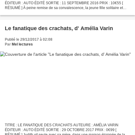
ÉDITEUR : AUTO ÉDITÉ SORTIE : 11 SEPTEMBRE 2016 PRIX : 10€55 [
RÉSUMÉ ] À peine remise de sa convalescence, la jeune fille solitaire et
effacée devra à nouveau mettre sa timidité de côté et sortir...
Le fanatique des crachats, d' Amélia Varin
Publié le 29/12/2017 à 02:08
Par
Mel lectures
TITRE : LE FANATIQUE DES CRACHATS AUTEURE : AMÉLIA VARIN
ÉDITEUR : AUTO ÉDITÉ SORTIE : 29 OCTOBRE 2017 PRIX : 0€99 [
RÉSUMÉ ] Judith vit seule avec sa mère, dans une maison éloignée de la