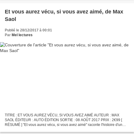
Et vous aurez vécu, si vous avez aimé, de Max
Saol
Publié le 28/12/2017 à 00:01
Par
Mel lectures
TITRE : ET VOUS AUREZ VÉCU, SI VOUS AVEZ AIMÉ AUTEUR : MAX
SAOL ÉDITEUR : AUTO ÉDITION SORTIE : 08 AOÛT 2017 PRIX : 2€99 [
RÉSUMÉ ] "Et vous aurez vécu, si vous avez aimé" raconte l'histoire d'un
amour, d'un road trip, de deux coeurs, d'une tranche de...