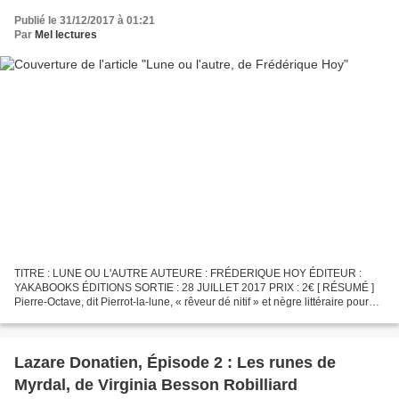
Publié le 31/12/2017 à 01:21
Par
Mel lectures
TITRE : LUNE OU L'AUTRE AUTEURE : FRÉDERIQUE HOY ÉDITEUR :
YAKABOOKS ÉDITIONS SORTIE : 28 JUILLET 2017 PRIX : 2€ [ RÉSUMÉ ]
Pierre-Octave, dit Pierrot-la-lune, « rêveur dé nitif » et nègre littéraire pour
célébrités, voit sa vie basculer le jour où, lors...
Lazare Donatien, Épisode 2 : Les runes de
Myrdal, de Virginia Besson Robilliard