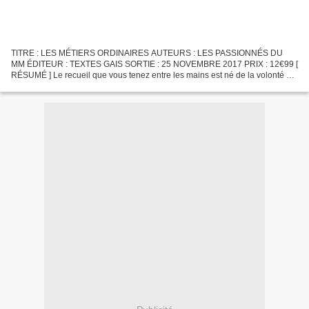
TITRE : LES MÉTIERS ORDINAIRES AUTEURS : LES PASSIONNÉS DU
MM ÉDITEUR : TEXTES GAIS SORTIE : 25 NOVEMBRE 2017 PRIX : 12€99 [
RÉSUMÉ ] Le recueil que vous tenez entre les mains est né de la volonté de
lecteurs, passionnés de MM et de littérature LGBT+....