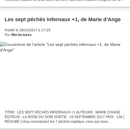
ville, à l’orée de la forêt. Entre les amants de sa génitrice et...
Les sept péchés infernaux +1, de Marie d'Ange
Publié le 28/12/2017 à 17:25
Par
Mel lectures
TITRE : LES SEPT PÉCHÉS INFERNAUX +1 AUTEURE : MARIE D'ANGE
ÉDITEUR : LA ROSE DU SOIR SORTIE : 19 SEPTEMBRE 2017 PRIX : 13€ [
RÉSUMÉ ] Vous connaissez les 7 péchés capitaux, ceux qui vous
conduisent directement en enfer ? Orgueil – Envie – Avarice – Luxure...