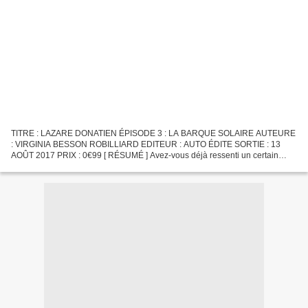
TITRE : LAZARE DONATIEN ÉPISODE 3 : LA BARQUE SOLAIRE AUTEURE
: VIRGINIA BESSON ROBILLIARD EDITEUR : AUTO ÉDITE SORTIE : 13
AOÛT 2017 PRIX : 0€99 [ RÉSUMÉ ] Avez-vous déjà ressenti un certain
malaise envers un vieil objet? Quelque chose dont vous avez...