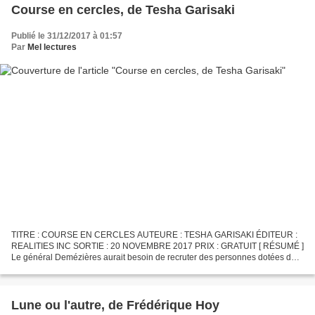
Course en cercles, de Tesha Garisaki
Publié le 31/12/2017 à 01:57
Par
Mel lectures
TITRE : COURSE EN CERCLES AUTEURE : TESHA GARISAKI ÉDITEUR :
REALITIES INC SORTIE : 20 NOVEMBRE 2017 PRIX : GRATUIT [ RÉSUMÉ ]
Le général Demézières aurait besoin de recruter des personnes dotées de
talents pour constituer une armée chargée d'apporter...
Lune ou l'autre, de Frédérique Hoy