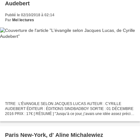
Audebert
Publié le 02/10/2018 à 02:14
Par
Mel lectures
TITRE : L'ÉVANGILE SELON JACQUES LUCAS AUTEUR : CYRILLE
AUDEBERT ÉDITEUR : ÉDITIONS SINDBADBOY SORTIE : 01 DÉCEMBRE
2016 PRIX : 17€ [ RÉSUMÉ ] "Jusqu’à ce jour, j’avais une idée assez précise
de ce que pouvait être le bonheur : un appart dans un quartier...
Paris New-York, d' Aline Michalewiez