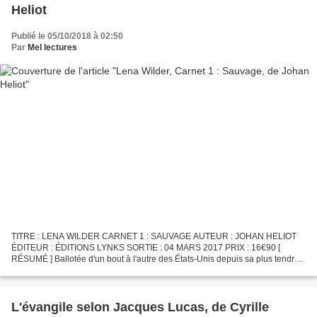
Heliot
Publié le 05/10/2018 à 02:50
Par
Mel lectures
TITRE : LENA WILDER CARNET 1 : SAUVAGE AUTEUR : JOHAN HELIOT
ÉDITEUR : ÉDITIONS LYNKS SORTIE : 04 MARS 2017 PRIX : 16€90 [
RÉSUMÉ ] Ballotée d'un bout à l'autre des États-Unis depuis sa plus tendre
enfance, Lena fuit. Quoi ? Lena l'ignore, puisque sa...
L'évangile selon Jacques Lucas, de Cyrille