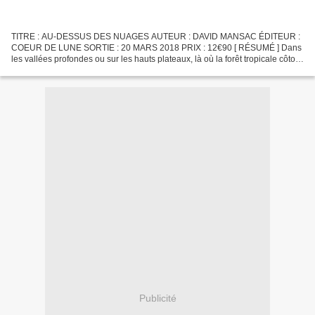
TITRE : AU-DESSUS DES NUAGES AUTEUR : DAVID MANSAC ÉDITEUR :
COEUR DE LUNE SORTIE : 20 MARS 2018 PRIX : 12€90 [ RÉSUMÉ ] Dans
les vallées profondes ou sur les hauts plateaux, là où la forêt tropicale côtoie
les tumultueux torrents de montagne, le jeune...
Publicité