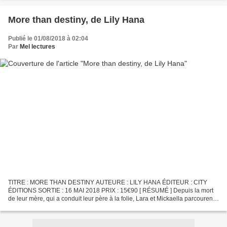
More than destiny, de Lily Hana
Publié le 01/08/2018 à 02:04
Par
Mel lectures
TITRE : MORE THAN DESTINY AUTEURE : LILY HANA ÉDITEUR : CITY
ÉDITIONS SORTIE : 16 MAI 2018 PRIX : 15€90 [ RÉSUMÉ ] Depuis la mort
de leur mère, qui a conduit leur père à la folie, Lara et Mickaella parcourent
les routes sous de nouvelles identités. Mais...