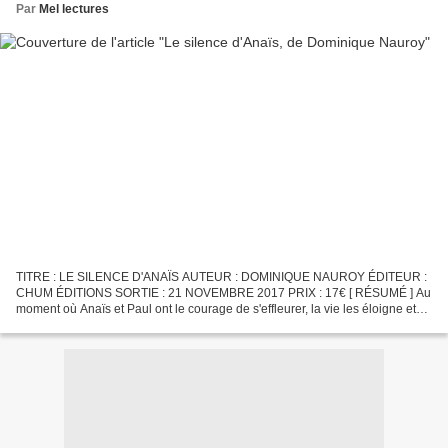
Par
Mel lectures
TITRE : LE SILENCE D'ANAÏS AUTEUR : DOMINIQUE NAUROY ÉDITEUR :
CHUM ÉDITIONS SORTIE : 21 NOVEMBRE 2017 PRIX : 17€ [ RÉSUMÉ ] Au
moment où Anaïs et Paul ont le courage de s'effleurer, la vie les éloigne et
les abîme dans des projets qui, peu à peu, s'effritent....