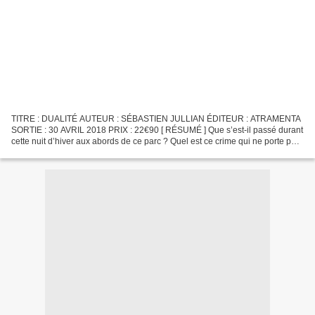
TITRE : DUALITÉ AUTEUR : SÉBASTIEN JULLIAN ÉDITEUR : ATRAMENTA
SORTIE : 30 AVRIL 2018 PRIX : 22€90 [ RÉSUMÉ ] Que s’est-il passé durant
cette nuit d’hiver aux abords de ce parc ? Quel est ce crime qui ne porte pas
de nom ? Julien se réveille couvert de...