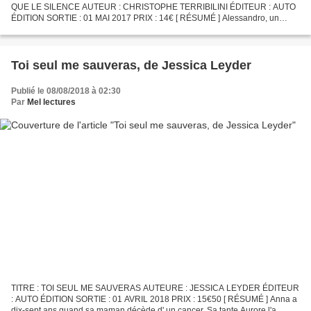
QUE LE SILENCE AUTEUR : CHRISTOPHE TERRIBILINI ÉDITEUR : AUTO
ÉDITION SORTIE : 01 MAI 2017 PRIX : 14€ [ RÉSUMÉ ] Alessandro, un
intellectuel désormais seul dans sa maison au sommet d’une...
Toi seul me sauveras, de Jessica Leyder
Publié le 08/08/2018 à 02:30
Par
Mel lectures
TITRE : TOI SEUL ME SAUVERAS AUTEURE : JESSICA LEYDER ÉDITEUR
: AUTO ÉDITION SORTIE : 01 AVRIL 2018 PRIX : 15€50 [ RÉSUMÉ ] Anna a
dix-sept ans quand sa maman décède d' un cancer. Sa tante Aurore l'a