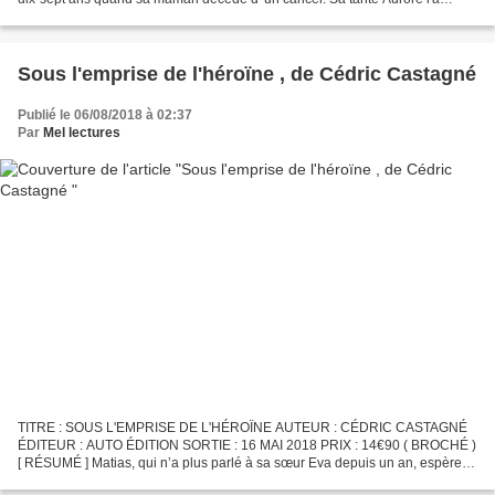
recueillie. La vie reprend son cours. Deux ans plus...
Sous l'emprise de l'héroïne , de Cédric Castagné
Publié le 06/08/2018 à 02:37
Par
Mel lectures
TITRE : SOUS L'EMPRISE DE L'HÉROÏNE AUTEUR : CÉDRIC CASTAGNÉ
ÉDITEUR : AUTO ÉDITION SORTIE : 16 MAI 2018 PRIX : 14€90 ( BROCHÉ )
[ RÉSUMÉ ] Matias, qui n’a plus parlé à sa sœur Eva depuis un an, espère
que les fêtes de fin d’année leur offriront l’occasion...