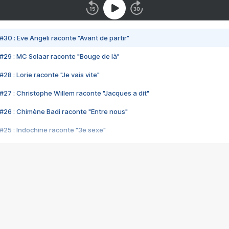
#30 : Eve Angeli raconte "Avant de partir"
#29 : MC Solaar raconte "Bouge de là"
28 : Lorie raconte "Je vais vite"
#27 : Christophe Willem raconte "Jacques a dit"
#26 : Chimène Badi raconte "Entre nous"
#25 : Indochine raconte "3e sexe"
#24 : Zaho raconte "C'est chelou"
#23 : Patrick Bruel raconte "Au café des délices"
#22 : Kyo raconte "Le chemin"
#21 : Nolwenn Leroy raconte "Cassé"
#20 : Patrick Hernandez raconte "Born to be alive"