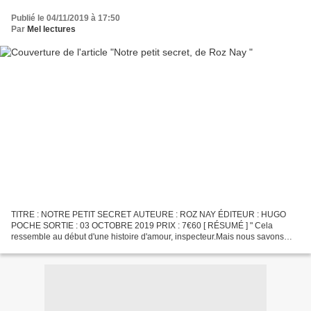
Publié le 04/11/2019 à 17:50
Par
Mel lectures
TITRE : NOTRE PETIT SECRET AUTEURE : ROZ NAY ÉDITEUR : HUGO
POCHE SORTIE : 03 OCTOBRE 2019 PRIX : 7€60 [ RÉSUMÉ ] " Cela
ressemble au début d'une histoire d'amour, inspecteur.Mais nous savons
tous les deux que l'histoire ne va pasdans ce sens. Elle va...