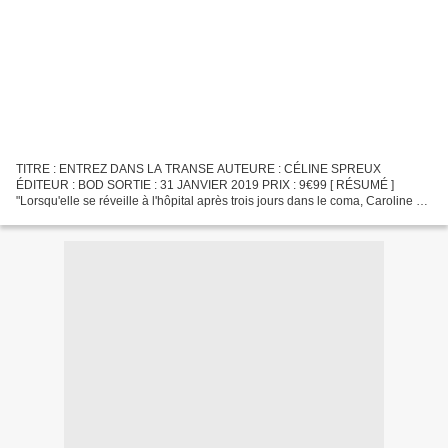
TITRE : ENTREZ DANS LA TRANSE AUTEURE : CÉLINE SPREUX
ÉDITEUR : BOD SORTIE : 31 JANVIER 2019 PRIX : 9€99 [ RÉSUMÉ ]
"Lorsqu'elle se réveille à l'hôpital après trois jours dans le coma, Caroline n'a
aucune idée de comment elle a atterri là, ni aucun souvenir...