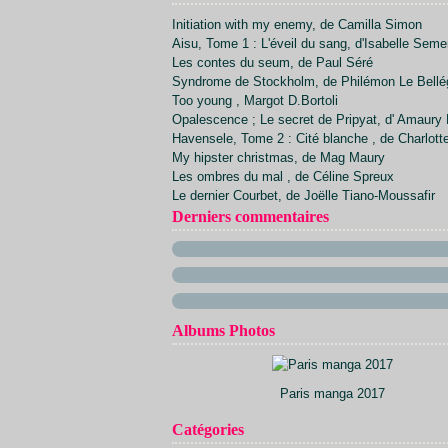
Avril
Juillet
Septembre
Octobre
Novembre
(7)
(20)
(34)
(21)
(23)
Initiation with my enemy, de Camilla Simon
Mars
Juin
Août
Septembre
Octobre
(24)
(26)
(1)
(22)
(20)
Aisu, Tome 1 : L'éveil du sang, d'Isabelle Sem
Février
Mai
Juillet
Août
Septembre
(17)
(23)
(30)
(2)
(28)
Les contes du seum, de Paul Séré
Avril
Juin
Juillet
Août
(21)
(13)
(5)
(23)
Syndrome de Stockholm, de Philémon Le Bellé
Mars
Mai
Juin
(29)
(14)
(9)
Too young , Margot D.Bortoli
Février
Avril
Mai
(15)
(30)
(9)
Opalescence ; Le secret de Pripyat, d' Amaury 
Janvier
Mars
Avril
(12)
(32)
(11)
Havensele, Tome 2 : Cité blanche , de Charlott
Février
Mars
(11)
(40)
My hipster christmas, de Mag Maury
Janvier
Février
(10)
(33)
Les ombres du mal , de Céline Spreux
Janvier
(15)
Le dernier Courbet, de Joëlle Tiano-Moussafir
Derniers commentaires
Albums Photos
Paris manga 2017
Catégories