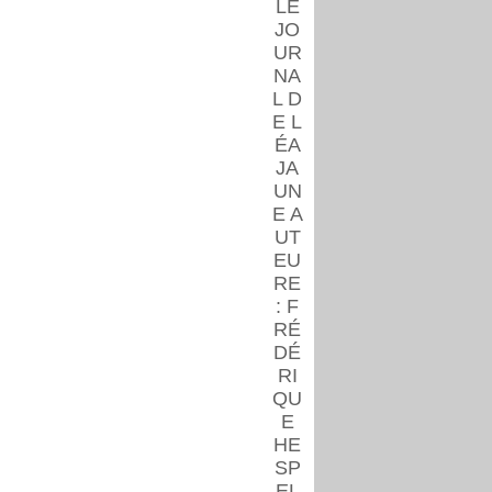
LE
JO
UR
NA
L D
E L
ÉA
JA
UN
E A
UT
EU
RE
: F
RÉ
DÉ
RI
QU
E
HE
SP
EL