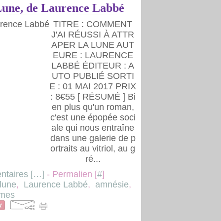
 Lune, de Laurence Labbé
TITRE : COMMENT
J'AI RÉUSSI À ATTR
APER LA LUNE AUT
EURE : LAURENCE
LABBÉ ÉDITEUR : A
UTO PUBLIÉ SORTI
E : 01 MAI 2017 PRIX
: 8€55 [ RÉSUMÉ ] Bi
en plus qu'un roman,
c'est une épopée soci
ale qui nous entraîne
dans une galerie de p
ortraits au vitriol, au g
ré...
taires [
…
]
- Permalien [
#
]
 lune
,
Laurence Labbé
,
amnésie
,
smes