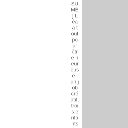
SU
MÉ
] L
éa
a t
out
po
ur
êtr
e h
eur
eus
e :
un j
ob
cré
atif,
troi
s e
nfa
nts