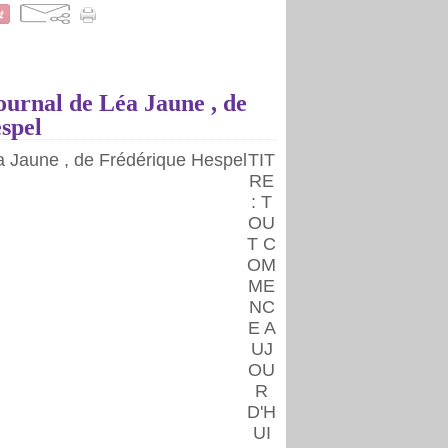
urnal de Léa Jaune , de
spel
TIT
RE
: T
OU
T C
OM
ME
NC
E A
UJ
OU
R
D'H
UI