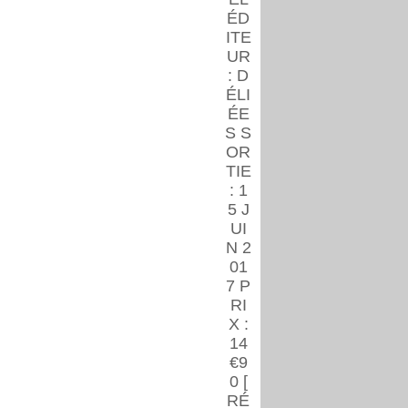
ÉD
ITE
UR
: D
ÉLI
ÉE
S S
OR
TIE
: 1
5 J
UI
N 2
01
7 P
RI
X :
14
€9
0 [
RÉ