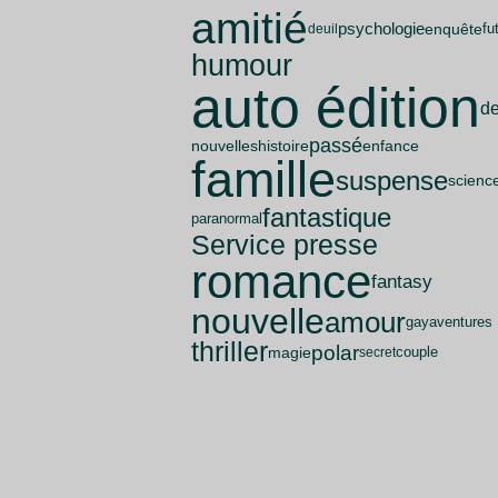
amitié
psychologie
enquête
fu
deuil
humour
auto édition
de
passé
nouvelles
enfance
histoire
famille
suspense
science
fantastique
paranormal
Service presse
romance
fantasy
nouvelle
amour
aventures
gay
thriller
polar
magie
secret
couple