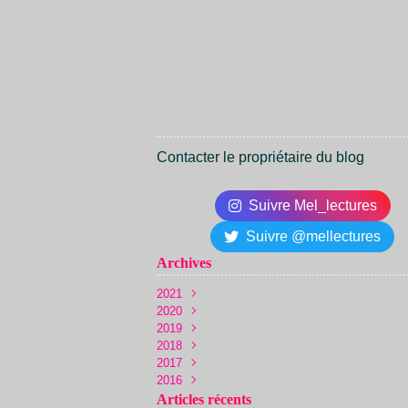
Contacter le propriétaire du blog
Suivre Mel_lectures
Suivre @mellectures
Archives
2021
2020
Juin
(1)
2019
Décembre
(1)
2018
Novembre
Novembre
(1)
(2)
2017
Octobre
Octobre
Décembre
(1)
(5)
(22)
2016
Juin
Septembre
Novembre
Décembre
(1)
(13)
(36)
(10)
Mai
Août
Octobre
Novembre
Décembre
(3)
(19)
(24)
(36)
(14)
Articles récents