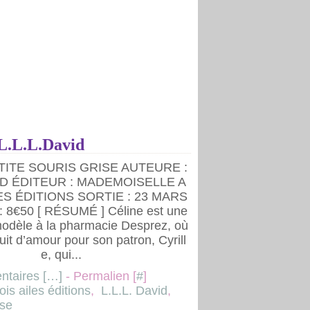
e L.L.L.David
ETITE SOURIS GRISE AUTEURE :
VID ÉDITEUR : MADEMOISELLE A
ES ÉDITIONS SORTIE : 23 MARS
: 8€50 [ RÉSUMÉ ] Céline est une
odèle à la pharmacie Desprez, où
guit d’amour pour son patron, Cyrill
e, qui...
taires [
…
]
- Permalien [
#
]
is ailes éditions
,
L.L.L. David
,
ise