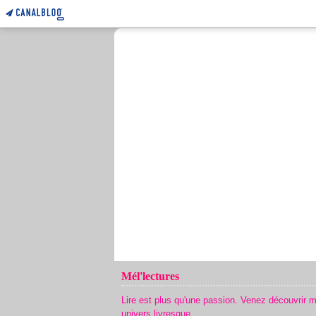
Mél'lectures
Lire est plus qu'une passion. Venez découvrir 
univers livresque.