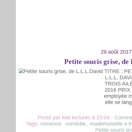
29 août 2017
Petite souris grise, d
TITRE : P
L.L.L. DA
TROIS AIL
2016 PRIX 
employée m
elle se lan
Posté par Mel lectures à 23:04 -
Commen
Tags:
romance
,
comédie
,
mademoiselle a tro
Petite souris gr