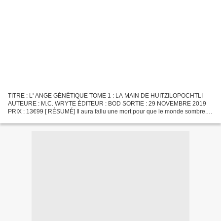
TITRE : L' ANGE GÉNÉTIQUE TOME 1 : LA MAIN DE HUITZILOPOCHTLI
AUTEURE : M.C. WRYTE ÉDITEUR : BOD SORTIE : 29 NOVEMBRE 2019
PRIX : 13€99 [ RÉSUMÉ] Il aura fallu une mort pour que le monde sombre.
Une mort pour succomber à la tyrannie d'un scientifique...