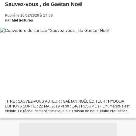
Sauvez-vous , de Gaëtan Noël
Publié le 16/02/2020 à 17:06
Par
Mel lectures
TITRE : SAUVEZ-VOUS AUTEUR : GAËTAN NOËL ÉDITEUR : HYDOLIA
ÉDITIONS SORTIE : 22 MAI 2019 PRIX : 14€ [ RÉSUMÉ ] « L'humanité s’est
éteinte. Le réchauffement climatique a eu raison de nous. Notre civilisation
n’a pas su lire entre les lignes, se montrer...