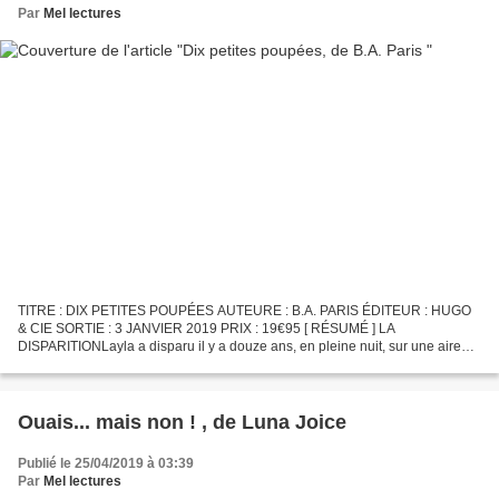
Par
Mel lectures
TITRE : DIX PETITES POUPÉES AUTEURE : B.A. PARIS ÉDITEUR : HUGO
& CIE SORTIE : 3 JANVIER 2019 PRIX : 19€95 [ RÉSUMÉ ] LA
DISPARITIONLayla a disparu il y a douze ans, en pleine nuit, sur une aire
d'autoroute, alors qu'elle rentrait de vacances en France...
Ouais... mais non ! , de Luna Joice
Publié le 25/04/2019 à 03:39
Par
Mel lectures