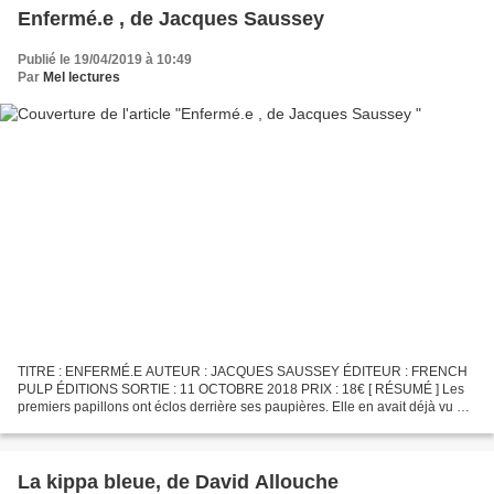
Enfermé.e , de Jacques Saussey
Publié le 19/04/2019 à 10:49
Par
Mel lectures
TITRE : ENFERMÉ.E AUTEUR : JACQUES SAUSSEY ÉDITEUR : FRENCH
PULP ÉDITIONS SORTIE : 11 OCTOBRE 2018 PRIX : 18€ [ RÉSUMÉ ] Les
premiers papillons ont éclos derrière ses paupières. Elle en avait déjà vu de
semblables, enfant, un été au bord de l'océan, jaunes...
La kippa bleue, de David Allouche