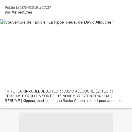
Publié le 18/04/2019 à 17:37
Par
Mel lectures
TITRE : LA KIPPA BLEUE AUTEUR : DAVID ALLOUCHE ÉDITEUR :
ÉDITIONS EYROLLES SORTIE : 15 NOVEMBRE 2018 PRIX : 14€ [
RÉSUMÉ ] Kippour, c'est le jour que Sasha Cohen a choisi pour annoncer à
son père qu'il ne croit plus en Dieu. Deux jours le séparent de...