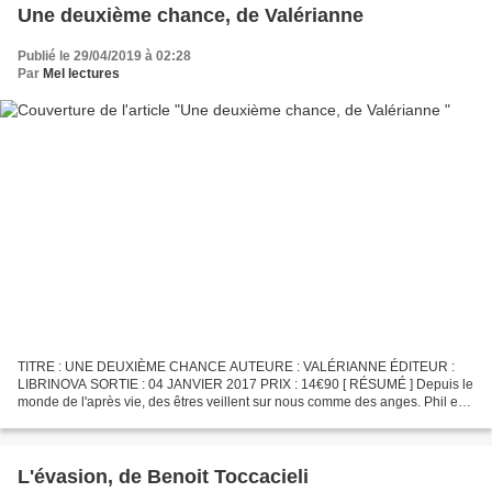
Une deuxième chance, de Valérianne
Publié le 29/04/2019 à 02:28
Par
Mel lectures
TITRE : UNE DEUXIÈME CHANCE AUTEURE : VALÉRIANNE ÉDITEUR :
LIBRINOVA SORTIE : 04 JANVIER 2017 PRIX : 14€90 [ RÉSUMÉ ] Depuis le
monde de l'après vie, des êtres veillent sur nous comme des anges. Phil est
l'un d'entre eux. Il a la mission de redonner l'envie...
L'évasion, de Benoit Toccacieli