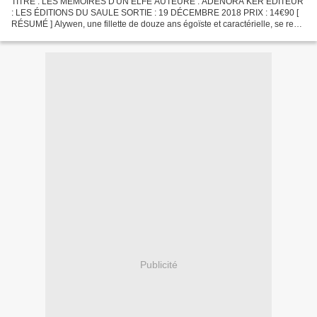
TITRE : LES MÉMOIRES D'UN ELFE AUTEURE : ADENORA KER ÉDITEUR
: LES ÉDITIONS DU SAULE SORTIE : 19 DÉCEMBRE 2018 PRIX : 14€90 [
RÉSUMÉ ] Alywen, une fillette de douze ans égoïste et caractérielle, se rend,
comme tous les mercredis, à l’hospice des « Oiseaux...
Publicité