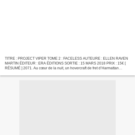
TITRE : PROJECT VIPER TOME 2 : FACELESS AUTEURE : ELLEN RAVEN
MARTIN ÉDITEUR : ERA ÉDITIONS SORTIE : 15 MARS 2018 PRIX : 15€ [
RÉSUMÉ ] 2071. Au cœur de la nuit, un hovercraft de fret d’Harmattan
Associés se fait abattre. Un évènement fortuit ? Étrange,...