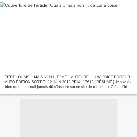
TITRE : OUAIS ... MAIS NON ! , TOME 1 AUTEURE : LUNA JOICE ÉDITEUR :
AUTO ÉDITION SORTIE : 12 JUIN 2018 PRIX : 17€12 [ RÉSUMÉ ] Je savais
bien qu’on n’aurait jamais dû s’inscrire sur ce site de rencontre. C’était l’idée
de laquelle ça encore ? Moi ! Bah...