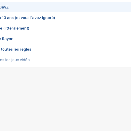
 DayZ
 a 13 ans (et vous l'avez ignoré)
e (littéralement)
im Rayan
 toutes les règles
s les jeux vidéo
us choquant de Rockstar ? - Le scandale BULLY
e plus moche de Steam
du RÊVE tourne au CAUCHEMAR
pendant 8 heures
it… à tort
umiliés par un jeu vidéo