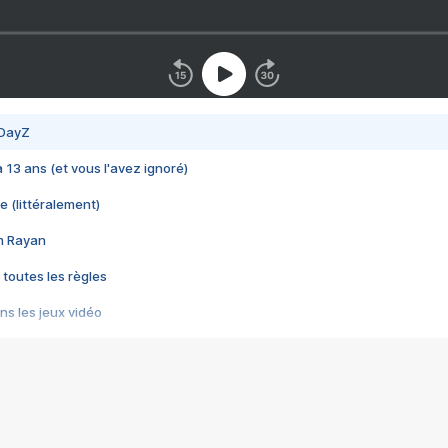
 DayZ
 a 13 ans (et vous l'avez ignoré)
e (littéralement)
im Rayan
 toutes les règles
s les jeux vidéo
us choquant de Rockstar ? - Le scandale BULLY
e plus moche de Steam
du RÊVE tourne au CAUCHEMAR