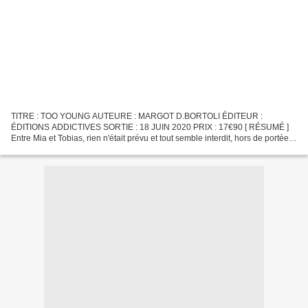
TITRE : TOO YOUNG AUTEURE : MARGOT D.BORTOLI ÉDITEUR :
ÉDITIONS ADDICTIVES SORTIE : 18 JUIN 2020 PRIX : 17€90 [ RÉSUMÉ ]
Entre Mia et Tobias, rien n'était prévu et tout semble interdit, hors de portée.
Craquer pour le gamin qu'elle gardait autrefois,...