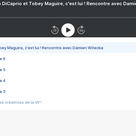
 DiCaprio et Tobey Maguire, c'est lui ! Rencontre avec Dam
bey Maguire, c'est lui ! Rencontre avec Damien Witecka
e 6
e 5
e 4
e 3
s créatrices de la VF !
e 2
e 1
e Mektoub My Love arrive enfin ! Rencontre avec Shaïn Boumedine et Sal