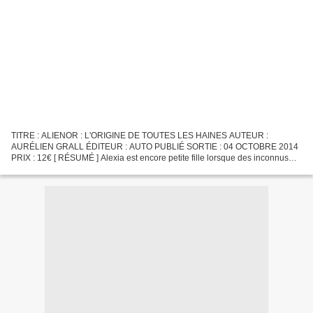
TITRE : ALIENOR : L'ORIGINE DE TOUTES LES HAINES AUTEUR :
AURÉLIEN GRALL ÉDITEUR : AUTO PUBLIÉ SORTIE : 04 OCTOBRE 2014
PRIX : 12€ [ RÉSUMÉ ] Alexia est encore petite fille lorsque des inconnus
l'arrachent à sa famille pour la conduire dans une école...