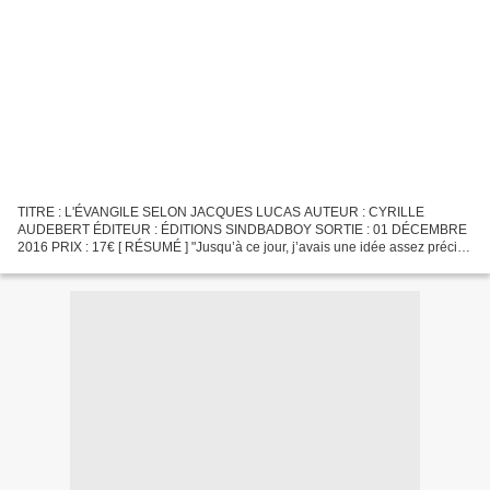
TITRE : L'ÉVANGILE SELON JACQUES LUCAS AUTEUR : CYRILLE
AUDEBERT ÉDITEUR : ÉDITIONS SINDBADBOY SORTIE : 01 DÉCEMBRE
2016 PRIX : 17€ [ RÉSUMÉ ] "Jusqu’à ce jour, j’avais une idée assez précise
de ce que pouvait être le bonheur : un appart dans un quartier...