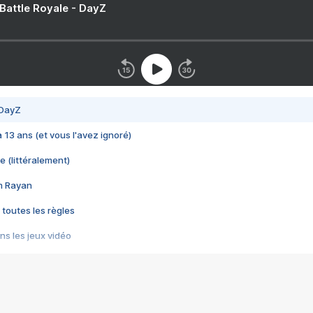
 Battle Royale - DayZ
 DayZ
 a 13 ans (et vous l'avez ignoré)
e (littéralement)
im Rayan
 toutes les règles
s les jeux vidéo
us choquant de Rockstar ? - Le scandale BULLY
e plus moche de Steam
du RÊVE tourne au CAUCHEMAR