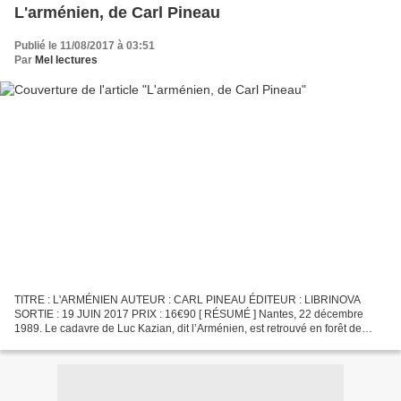
L'arménien, de Carl Pineau
Publié le 11/08/2017 à 03:51
Par
Mel lectures
TITRE : L'ARMÉNIEN AUTEUR : CARL PINEAU ÉDITEUR : LIBRINOVA
SORTIE : 19 JUIN 2017 PRIX : 16€90 [ RÉSUMÉ ] Nantes, 22 décembre
1989. Le cadavre de Luc Kazian, dit l’Arménien, est retrouvé en forêt de
Touffou. Deux balles dans la peau, et partiellement...