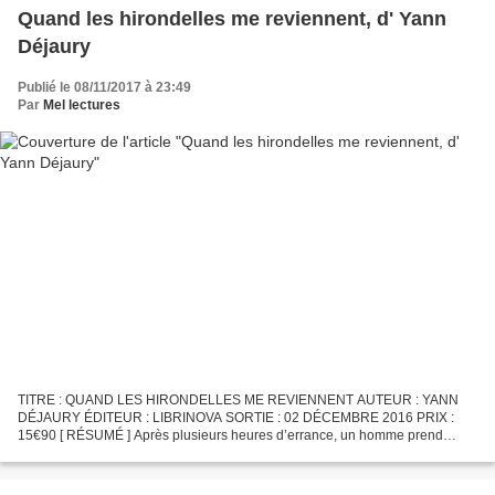
Quand les hirondelles me reviennent, d' Yann
Déjaury
Publié le 08/11/2017 à 23:49
Par
Mel lectures
TITRE : QUAND LES HIRONDELLES ME REVIENNENT AUTEUR : YANN
DÉJAURY ÉDITEUR : LIBRINOVA SORTIE : 02 DÉCEMBRE 2016 PRIX :
15€90 [ RÉSUMÉ ] Après plusieurs heures d’errance, un homme prend
conscience qu’il ignore tout de son passé. Qui est-il ? D’où vient-il...