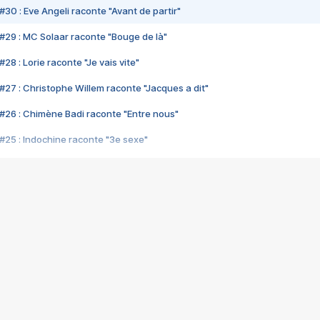
#30 : Eve Angeli raconte "Avant de partir"
#29 : MC Solaar raconte "Bouge de là"
28 : Lorie raconte "Je vais vite"
#27 : Christophe Willem raconte "Jacques a dit"
#26 : Chimène Badi raconte "Entre nous"
#25 : Indochine raconte "3e sexe"
#24 : Zaho raconte "C'est chelou"
#23 : Patrick Bruel raconte "Au café des délices"
#22 : Kyo raconte "Le chemin"
#21 : Nolwenn Leroy raconte "Cassé"
#20 : Patrick Hernandez raconte "Born to be alive"
#19 : Lorie raconte "Près de moi"
#18 : Michael Jones raconte "A nos actes manqués" (avec Jean-Jacque