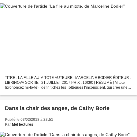
TITRE : LA FILLE AU MITOTE AUTEURE : MARCELINE BODIER ÉDITEUR :
LIBRINOVA SORTIE : 21 JUILLET 2017 PRIX : 16€90 [ RÉSUMÉ ] Mitote
(prononcez mi-to-té) : définit chez les Toltèques l’inconscient, qui crée une
sorte de brouillard – fait de nos secrets -...
Dans la chair des anges, de Cathy Borie
Publié le 03/02/2018 à 23:51
Par
Mel lectures