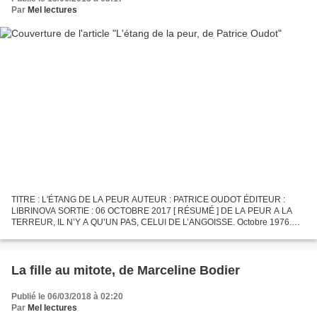
Par
Mel lectures
TITRE : L'ÉTANG DE LA PEUR AUTEUR : PATRICE OUDOT ÉDITEUR :
LIBRINOVA SORTIE : 06 OCTOBRE 2017 [ RÉSUMÉ ] DE LA PEUR A LA
TERREUR, IL N’Y A QU’UN PAS, CELUI DE L’ANGOISSE. Octobre 1976.
Jérôme s’apprête à passer un nouveau week-end de liberté à « l’Étang...
La fille au mitote, de Marceline Bodier
Publié le 06/03/2018 à 02:20
Par
Mel lectures