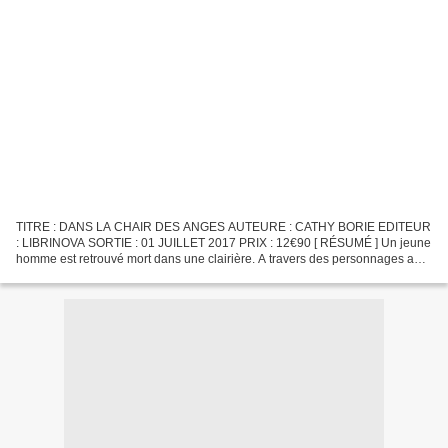
TITRE : DANS LA CHAIR DES ANGES AUTEURE : CATHY BORIE EDITEUR
: LIBRINOVA SORTIE : 01 JUILLET 2017 PRIX : 12€90 [ RÉSUMÉ ] Un jeune
homme est retrouvé mort dans une clairière. A travers des personnages a
priori sans rapports entre eux, des destins qui...