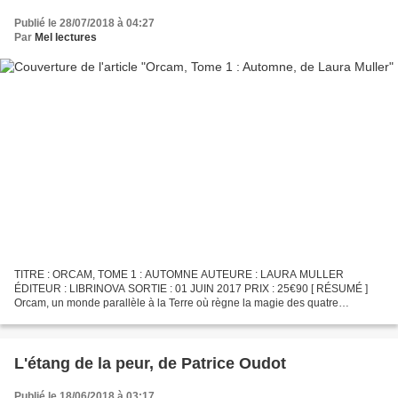
Publié le 28/07/2018 à 04:27
Par
Mel lectures
TITRE : ORCAM, TOME 1 : AUTOMNE AUTEURE : LAURA MULLER
ÉDITEUR : LIBRINOVA SORTIE : 01 JUIN 2017 PRIX : 25€90 [ RÉSUMÉ ]
Orcam, un monde parallèle à la Terre où règne la magie des quatre
éléments. À la vieille de leurs dix sept-ans, les triplés Lihanna,...
L'étang de la peur, de Patrice Oudot
Publié le 18/06/2018 à 03:17