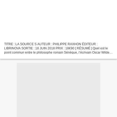
TITRE : LA SOURCE S AUTEUR : PHILIPPE RAXHON ÉDITEUR :
LIBRINOVA SORTIE : 18 JUIN 2018 PRIX : 18€90 [ RÉSUMÉ ] Quel est le
point commun entre le philosophe romain Sénèque, l’écrivain Oscar Wilde et
Napoléon Ier ? La Source S. Qu’est-ce qui relie Paris,...