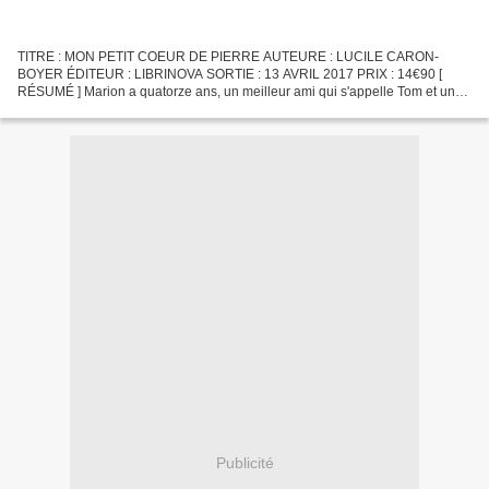
TITRE : MON PETIT COEUR DE PIERRE AUTEURE : LUCILE CARON-
BOYER ÉDITEUR : LIBRINOVA SORTIE : 13 AVRIL 2017 PRIX : 14€90 [
RÉSUMÉ ] Marion a quatorze ans, un meilleur ami qui s'appelle Tom et un
coeur de pierre. Du moins, c'est ce que Tom lui dit souvent,...
Publicité