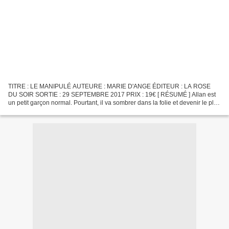
TITRE : LE MANIPULÉ AUTEURE : MARIE D'ANGE ÉDITEUR : LA ROSE
DU SOIR SORTIE : 29 SEPTEMBRE 2017 PRIX : 19€ [ RÉSUMÉ ] Allan est
un petit garçon normal. Pourtant, il va sombrer dans la folie et devenir le plus
grand meurtrier des États-Unis. Sa vie va...