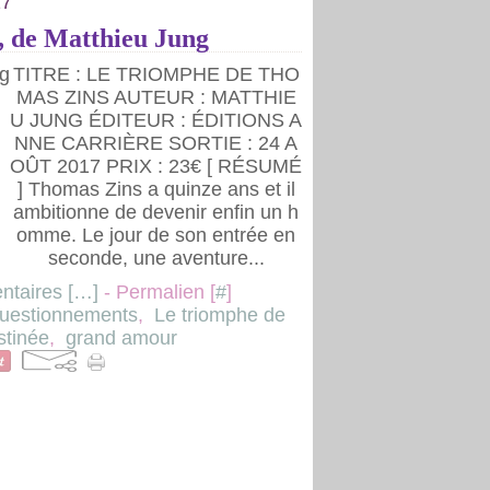
17
, de Matthieu Jung
TITRE : LE TRIOMPHE DE THO
MAS ZINS AUTEUR : MATTHIE
U JUNG ÉDITEUR : ÉDITIONS A
NNE CARRIÈRE SORTIE : 24 A
OÛT 2017 PRIX : 23€ [ RÉSUMÉ
] Thomas Zins a quinze ans et il
ambitionne de devenir enfin un h
omme. Le jour de son entrée en
seconde, une aventure...
taires [
…
]
- Permalien [
#
]
uestionnements
,
Le triomphe de
stinée
,
grand amour