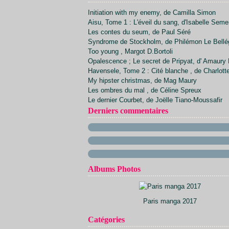
Avril
Juillet
Septembre
Octobre
Novembre
(7)
(20)
(34)
(21)
(23)
Initiation with my enemy, de Camilla Simon
Mars
Juin
Août
Septembre
Octobre
(24)
(26)
(1)
(22)
(20)
Aisu, Tome 1 : L'éveil du sang, d'Isabelle Sem
Février
Mai
Juillet
Août
Septembre
(17)
(23)
(30)
(2)
(28)
Les contes du seum, de Paul Séré
Avril
Juin
Juillet
Août
(21)
(13)
(5)
(23)
Syndrome de Stockholm, de Philémon Le Bellé
Mars
Mai
Juin
(29)
(14)
(9)
Too young , Margot D.Bortoli
Février
Avril
Mai
(15)
(30)
(9)
Opalescence ; Le secret de Pripyat, d' Amaury 
Janvier
Mars
Avril
(12)
(32)
(11)
Havensele, Tome 2 : Cité blanche , de Charlott
Février
Mars
(11)
(40)
My hipster christmas, de Mag Maury
Janvier
Février
(10)
(33)
Les ombres du mal , de Céline Spreux
Janvier
(15)
Le dernier Courbet, de Joëlle Tiano-Moussafir
Derniers commentaires
Albums Photos
Paris manga 2017
Catégories