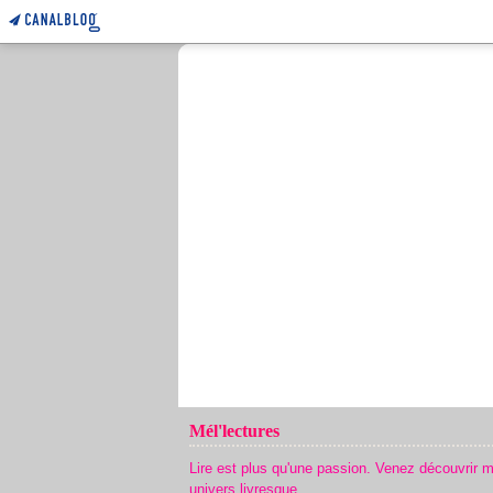
Mél'lectures
Lire est plus qu'une passion. Venez découvrir 
univers livresque.