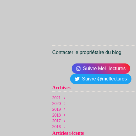
Contacter le propriétaire du blog
Suivre Mel_lectures
Suivre @mellectures
Archives
2021
2020
Juin
(1)
2019
Décembre
(1)
2018
Novembre
Novembre
(1)
(2)
2017
Octobre
Octobre
Décembre
(1)
(5)
(22)
2016
Juin
Septembre
Novembre
Décembre
(1)
(13)
(36)
(10)
Mai
Août
Octobre
Novembre
Décembre
(3)
(19)
(24)
(36)
(14)
Articles récents