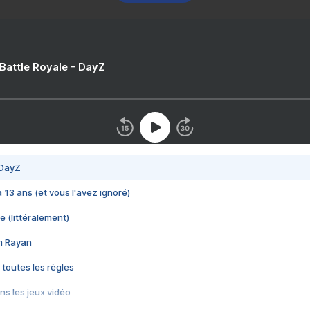
 Battle Royale - DayZ
 DayZ
 a 13 ans (et vous l'avez ignoré)
e (littéralement)
im Rayan
 toutes les règles
s les jeux vidéo