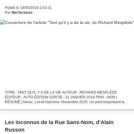
Publié le 14/05/2018 à 03:11
Par
Mel lectures
TITRE : TANT QU'IL Y A DE LA VIE AUTEUR : RICHARD MESPLÈDE
ÉDITEUR : AUTO ÉDITION SORTIE : 31 JANVIER 2018 PRIX : 0€99 [
RÉSUMÉ ] Nerac, Lot-et-Garonne. Novembre 2025. Un pont enjambant la
Baïse. Une femme, Agathe. Désespérément seule depuis que la totalité...
Les inconnus de la Rue Sans-Nom, d'Alain
Russon