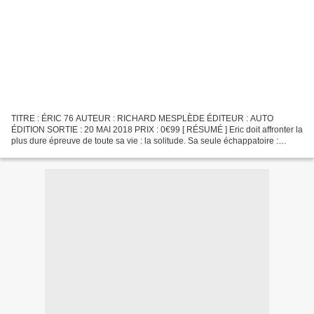
TITRE : ÉRIC 76 AUTEUR : RICHARD MESPLÈDE ÉDITEUR : AUTO
ÉDITION SORTIE : 20 MAI 2018 PRIX : 0€99 [ RÉSUMÉ ] Eric doit affronter la
plus dure épreuve de toute sa vie : la solitude. Sa seule échappatoire :
l'écriture d'un journal intime dans lequel il...