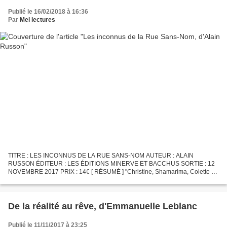
Publié le 16/02/2018 à 16:36
Par
Mel lectures
TITRE : LES INCONNUS DE LA RUE SANS-NOM AUTEUR : ALAIN
RUSSON ÉDITEUR : LES ÉDITIONS MINERVE ET BACCHUS SORTIE : 12
NOVEMBRE 2017 PRIX : 14€ [ RÉSUMÉ ] "Christine, Shamarima, Colette et
les autres habitent la même résidence. Entre ces voisins, ne s'échangent...
De la réalité au rêve, d'Emmanuelle Leblanc
Publié le 11/11/2017 à 23:25