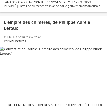
: AMAZON CROSSING SORTIE : 07 NOVEMBRE 2017 PRIX : 9€99 [
RÉSUMÉ ] Entraînée au métier d'espionne par le gouvernement américain
qui utilise sa faculté à se téléporter pour mener des missions...
L'empire des chimères, de Philippe Aurèle
Leroux
Publié le 16/11/2017 à 02:46
Par
Mel lectures
TITRE : L'EMPIRE DES CHIMÈRES AUTEUR : PHILIPPE AURÈLE LEROUX