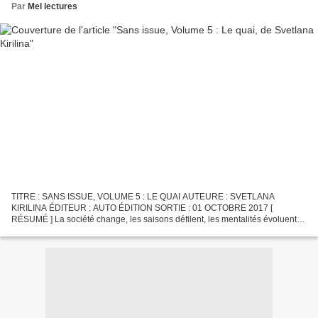
Par
Mel lectures
TITRE : SANS ISSUE, VOLUME 5 : LE QUAI AUTEURE : SVETLANA
KIRILINA ÉDITEUR : AUTO ÉDITION SORTIE : 01 OCTOBRE 2017 [
RÉSUMÉ ] La société change, les saisons défilent, les mentalités évoluent.
On espère, on désespère. On se cherche. On rêve aussi. Et on...