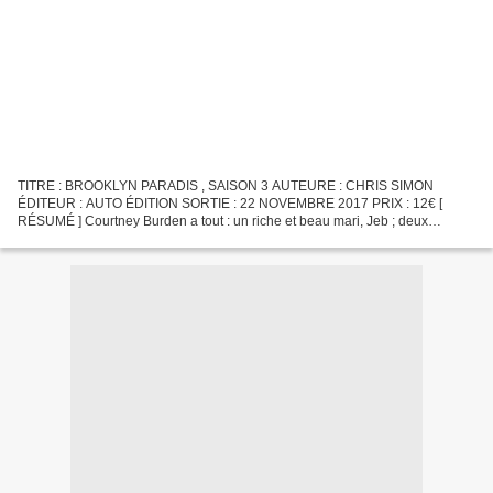
TITRE : BROOKLYN PARADIS , SAISON 3 AUTEURE : CHRIS SIMON
ÉDITEUR : AUTO ÉDITION SORTIE : 22 NOVEMBRE 2017 PRIX : 12€ [
RÉSUMÉ ] Courtney Burden a tout : un riche et beau mari, Jeb ; deux
magnifiques enfants, Cameron et Sawyer ; un métier créatif et une...