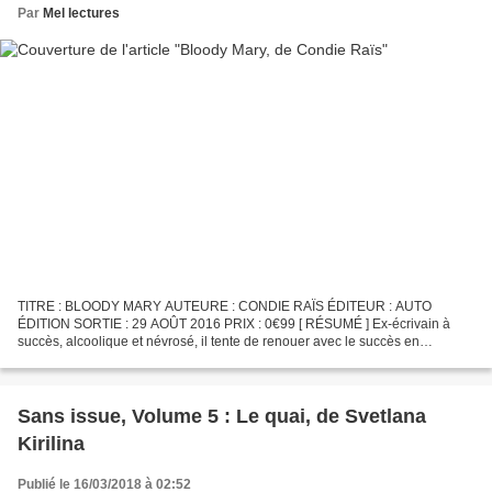
Par
Mel lectures
TITRE : BLOODY MARY AUTEURE : CONDIE RAÏS ÉDITEUR : AUTO
ÉDITION SORTIE : 29 AOÛT 2016 PRIX : 0€99 [ RÉSUMÉ ] Ex-écrivain à
succès, alcoolique et névrosé, il tente de renouer avec le succès en
rédigeant une nouvelle histoire, entre deux cuites. Jusqu'à...
Sans issue, Volume 5 : Le quai, de Svetlana
Kirilina
Publié le 16/03/2018 à 02:52