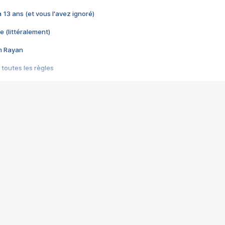
 a 13 ans (et vous l'avez ignoré)
e (littéralement)
im Rayan
 toutes les règles
s les jeux vidéo
us choquant de Rockstar ? - Le scandale BULLY
e plus moche de Steam
du RÊVE tourne au CAUCHEMAR
pendant 8 heures
it… à tort
umiliés par un jeu vidéo
ire - Final Fantasy 8