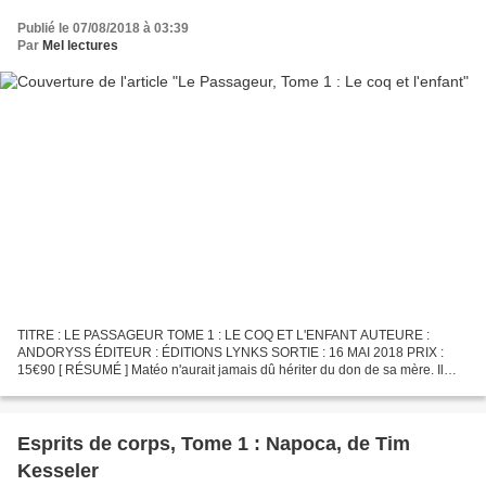
Publié le 07/08/2018 à 03:39
Par
Mel lectures
TITRE : LE PASSAGEUR TOME 1 : LE COQ ET L'ENFANT AUTEURE :
ANDORYSS ÉDITEUR : ÉDITIONS LYNKS SORTIE : 16 MAI 2018 PRIX :
15€90 [ RÉSUMÉ ] Matéo n'aurait jamais dû hériter du don de sa mère. Il
n'aurait jamais dû entendre les pleurs des fantômes. Désormais,...
Esprits de corps, Tome 1 : Napoca, de Tim
Kesseler