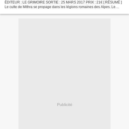
ÉDITEUR : LE GRIMOIRE SORTIE : 25 MARS 2017 PRIX : 21€ [ RÉSUMÉ ]
Le culte de Mithra se propage dans les légions romaines des Alpes. Le
vétéran Decimus Valerius n’a d’autre choix que de s’y...
Publicité