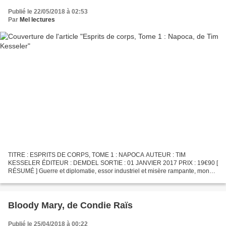
Publié le 22/05/2018 à 02:53
Par
Mel lectures
TITRE : ESPRITS DE CORPS, TOME 1 : NAPOCA AUTEUR : TIM
KESSELER ÉDITEUR : DEMDEL SORTIE : 01 JANVIER 2017 PRIX : 19€90 [
RÉSUMÉ ] Guerre et diplomatie, essor industriel et misère rampante, monde
réel et monde spectral, Mydgar sait cultiver ses antagonismes....
Bloody Mary, de Condie Raïs
Publié le 25/04/2018 à 00:22