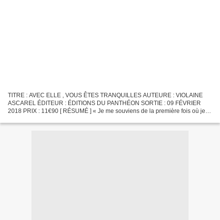
TITRE : AVEC ELLE , VOUS ÊTES TRANQUILLES AUTEURE : VIOLAINE
ASCAREL ÉDITEUR : ÉDITIONS DU PANTHÉON SORTIE : 09 FÉVRIER
2018 PRIX : 11€90 [ RÉSUMÉ ] « Je me souviens de la première fois où je
suis allée la chercher. Son regard perdu, son visage rougi...