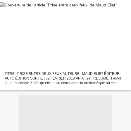
TITRE : PRISE ENTRE DEUX FEUX AUTEURE : MAUD ELIET ÉDITEUR :
AUTO ÉDITION SORTIE : 02 FÉVRIER 2018 PRIX : 9€ [ RÉSUMÉ ] Faut-il
toujours choisir ? Dès qu’elle l’a vu entrer dans la médiathèque où elle
travaille, Olivia a flashé sur Nicolas, ce jeune père...