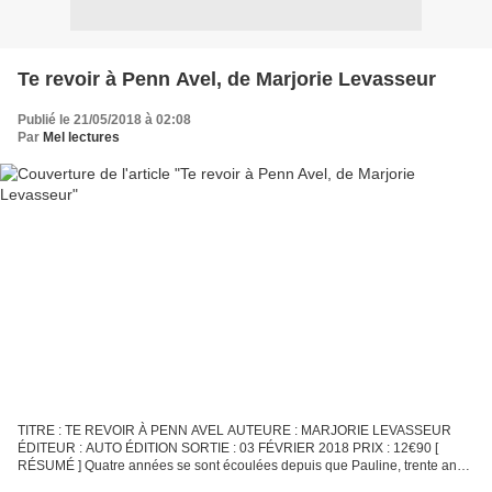
Te revoir à Penn Avel, de Marjorie Levasseur
Publié le 21/05/2018 à 02:08
Par
Mel lectures
TITRE : TE REVOIR À PENN AVEL AUTEURE : MARJORIE LEVASSEUR
ÉDITEUR : AUTO ÉDITION SORTIE : 03 FÉVRIER 2018 PRIX : 12€90 [
RÉSUMÉ ] Quatre années se sont écoulées depuis que Pauline, trente ans,
est venue se terrer au Croisic dans la maison de sa grand-mère....