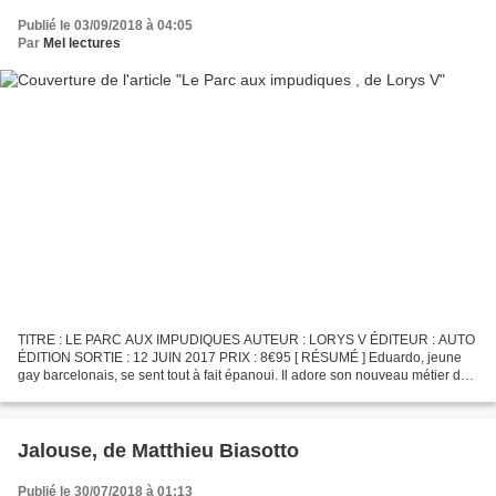
Publié le 03/09/2018 à 04:05
Par
Mel lectures
TITRE : LE PARC AUX IMPUDIQUES AUTEUR : LORYS V ÉDITEUR : AUTO
ÉDITION SORTIE : 12 JUIN 2017 PRIX : 8€95 [ RÉSUMÉ ] Eduardo, jeune
gay barcelonais, se sent tout à fait épanoui. Il adore son nouveau métier de
détective privé, et file legrand amour avec...
Jalouse, de Matthieu Biasotto
Publié le 30/07/2018 à 01:13