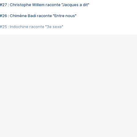
#27 : Christophe Willem raconte "Jacques a dit"
#26 : Chimène Badi raconte "Entre nous"
#25 : Indochine raconte "3e sexe"
#24 : Zaho raconte "C'est chelou"
#23 : Patrick Bruel raconte "Au café des délices"
#22 : Kyo raconte "Le chemin"
#21 : Nolwenn Leroy raconte "Cassé"
#20 : Patrick Hernandez raconte "Born to be alive"
#19 : Lorie raconte "Près de moi"
#18 : Michael Jones raconte "A nos actes manqués" (avec Jean-Jacque
#17 : Khaled raconte "Aïcha"
#16 : Corneille raconte "Parce qu'on vient de loin"
#15 : Indochine raconte "L'aventurier"