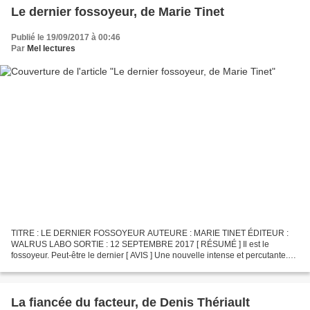
Le dernier fossoyeur, de Marie Tinet
Publié le 19/09/2017 à 00:46
Par
Mel lectures
TITRE : LE DERNIER FOSSOYEUR AUTEURE : MARIE TINET ÉDITEUR :
WALRUS LABO SORTIE : 12 SEPTEMBRE 2017 [ RÉSUMÉ ] Il est le
fossoyeur. Peut-être le dernier [ AVIS ] Une nouvelle intense et percutante.
Un homme erre dans la rue, poussant un caddie au contenu...
La fiancée du facteur, de Denis Thériault