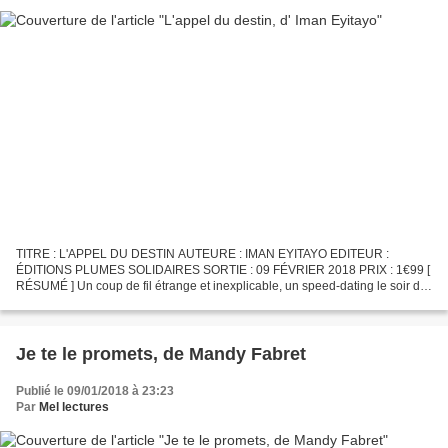
TITRE : L'APPEL DU DESTIN AUTEURE : IMAN EYITAYO EDITEUR :
ÉDITIONS PLUMES SOLIDAIRES SORTIE : 09 FÉVRIER 2018 PRIX : 1€99 [
RÉSUMÉ ] Un coup de fil étrange et inexplicable, un speed-dating le soir de
la Saint-Valentin, une surprise inattendue à la clef......
Je te le promets, de Mandy Fabret
Publié le 09/01/2018 à 23:23
Par
Mel lectures