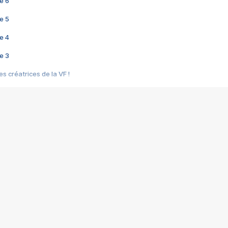
e 6
e 5
e 4
e 3
s créatrices de la VF !
e 2
e 1
e Mektoub My Love arrive enfin ! Rencontre avec Shaïn Boumedine et Sal
i : après Toni en famille
elle réalise le bouleversant Dites lui que je l'aime
ais ! Rencontre autour de Vie privée de Rebecca Zlotowski
 de Marguerite, Grave... Rencontre avec Ella Rumpf
 Les Rêveurs, un film intime sur la santé mentale