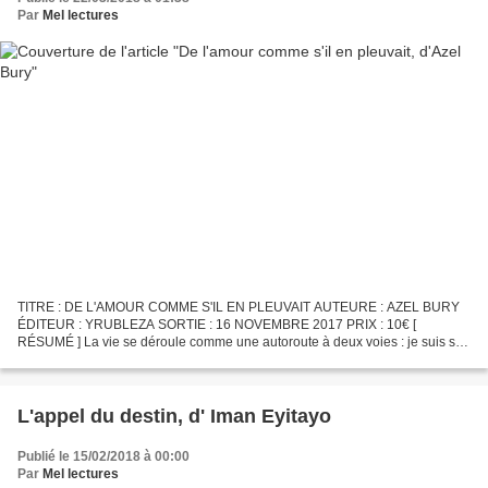
Par
Mel lectures
TITRE : DE L'AMOUR COMME S'IL EN PLEUVAIT AUTEURE : AZEL BURY
ÉDITEUR : YRUBLEZA SORTIE : 16 NOVEMBRE 2017 PRIX : 10€ [
RÉSUMÉ ] La vie se déroule comme une autoroute à deux voies : je suis sur
celle de droite et je n'ai aucune envie d'embrayer. Je les...
L'appel du destin, d' Iman Eyitayo
Publié le 15/02/2018 à 00:00
Par
Mel lectures