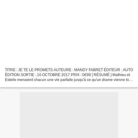
TITRE : JE TE LE PROMETS AUTEURE : MANDY FABRET ÉDITEUR : AUTO
ÉDITION SORTIE : 10 OCTOBRE 2017 PRIX : 0€99 [ RÉSUMÉ ] Mathieu et
Estelle menaient chacun une vie parfaite jusqu'à ce qu'un drame vienne tout
chambouler. Est-ce pour autant la fin du bonheur...