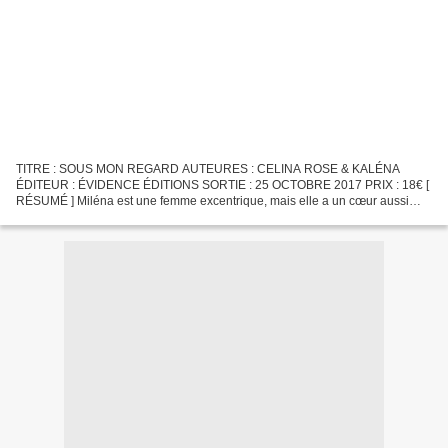
TITRE : SOUS MON REGARD AUTEURES : CELINA ROSE & KALÉNA
ÉDITEUR : ÉVIDENCE ÉDITIONS SORTIE : 25 OCTOBRE 2017 PRIX : 18€ [
RÉSUMÉ ] Miléna est une femme excentrique, mais elle a un cœur aussi
tendre que ses pâtisseries. Even est un homme séduisant, papa...