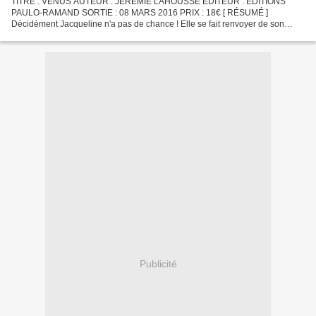
TITRE : VÉNUS AUTEUR : JÉRÉMIE LAHOUSSE ÉDITEUR : ÉDITIONS
PAULO-RAMAND SORTIE : 08 MARS 2016 PRIX : 18€ [ RÉSUMÉ ]
Décidément Jacqueline n'a pas de chance ! Elle se fait renvoyer de son
travail et abandonner par son compagnon, et ce n'est pas la première...
Publicité