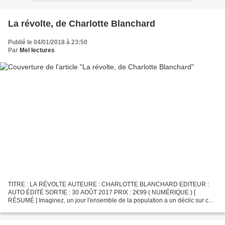
La révolte, de Charlotte Blanchard
Publié le 04/01/2018 à 23:50
Par
Mel lectures
TITRE : LA RÉVOLTE AUTEURE : CHARLOTTE BLANCHARD EDITEUR :
AUTO ÉDITÉ SORTIE : 30 AOÛT 2017 PRIX : 2€99 ( NUMÉRIQUE ) [
RÉSUMÉ ] Imaginez, un jour l'ensemble de la population a un déclic sur ce
que les personnes au pouvoir font réellement. Un peuple qui...